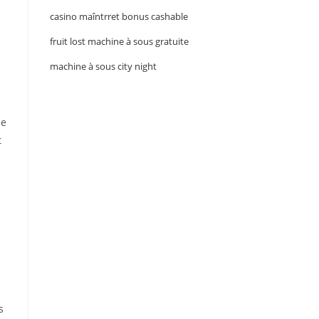
casino maîntrret bonus cashable
fruit lost machine à sous gratuite
machine à sous city night
se
t
s