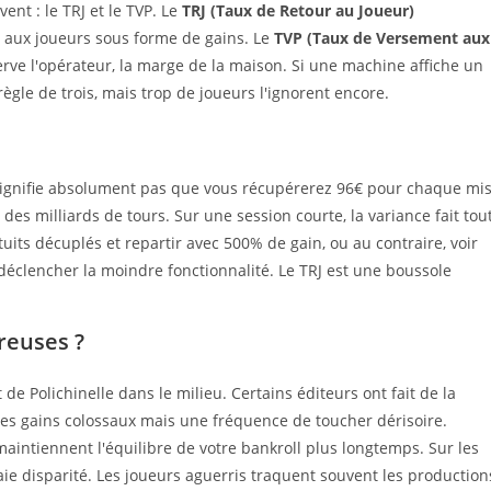
ent : le TRJ et le TVP. Le
TRJ (Taux de Retour au Joueur)
e aux joueurs sous forme de gains. Le
TVP (Taux de Versement aux
erve l'opérateur, la marge de la maison. Si une machine affiche un
ègle de trois, mais trop de joueurs l'ignorent encore.
 signifie absolument pas que vous récupérerez 96€ pour chaque mi
 des milliards de tours. Sur une session courte, la variance fait tou
tuits décuplés et repartir avec 500% de gain, ou au contraire, voir
déclencher la moindre fonctionnalité. Le TRJ est une boussole
.
reuses ?
 de Polichinelle dans le milieu. Certains éditeurs ont fait de la
des gains colossaux mais une fréquence de toucher dérisoire.
 maintiennent l'équilibre de votre bankroll plus longtemps. Sur les
ie disparité. Les joueurs aguerris traquent souvent les production