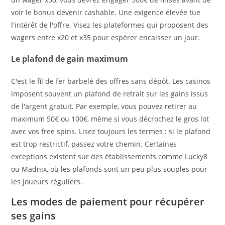
voir le bonus devenir cashable. Une exigence élevée tue
l'intérêt de l'offre. Visez les plateformes qui proposent des
wagers entre x20 et x35 pour espérer encaisser un jour.
Le plafond de gain maximum
C'est le fil de fer barbelé des offres sans dépôt. Les casinos
imposent souvent un plafond de retrait sur les gains issus
de l'argent gratuit. Par exemple, vous pouvez retirer au
maximum 50€ ou 100€, même si vous décrochez le gros lot
avec vos free spins. Lisez toujours les termes : si le plafond
est trop restrictif, passez votre chemin. Certaines
exceptions existent sur des établissements comme Lucky8
ou Madnix, où les plafonds sont un peu plus souples pour
les joueurs réguliers.
Les modes de paiement pour récupérer
ses gains