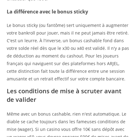
La différence avec le bonus sticky
Le bonus sticky (ou fantôme) sert uniquement à augmenter
votre bankroll pour jouer, mais il ne peut jamais être retiré.
C'est un leurre. À l'inverse, un bonus cashable fond dans
votre solde réel dès que le x30 ou x40 est validé. Il n'y a pas
de déduction au moment du cashout. Pour les joueurs
français qui naviguent sur des plateformes hors ARJEL,
cette distinction fait toute la différence entre une session
amusante et un retrait effectif sur votre compte bancaire.
Les conditions de mise à scruter avant
de valider
Même avec un bonus cashable, rien n'est automatique. Le
diable se cache toujours dans les fameuses conditions de
mise (wager). Si un casino vous offre 10€ sans dépôt avec
un wager x50, vous devrez engager 500€ de mises avant de