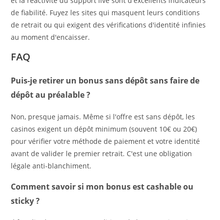
et la réactivité du support live sont d'excellents indicateurs
de fiabilité. Fuyez les sites qui masquent leurs conditions
de retrait ou qui exigent des vérifications d'identité infinies
au moment d'encaisser.
FAQ
Puis-je retirer un bonus sans dépôt sans faire de
dépôt au préalable ?
Non, presque jamais. Même si l'offre est sans dépôt, les
casinos exigent un dépôt minimum (souvent 10€ ou 20€)
pour vérifier votre méthode de paiement et votre identité
avant de valider le premier retrait. C'est une obligation
légale anti-blanchiment.
Comment savoir si mon bonus est cashable ou
sticky ?