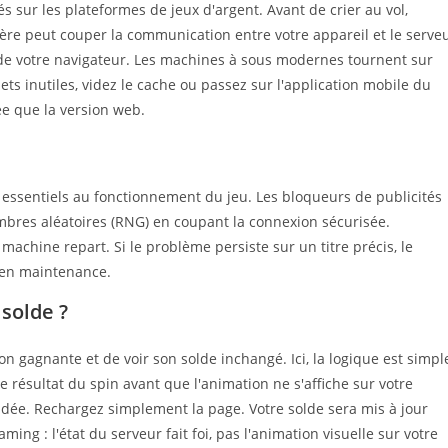
s sur les plateformes de jeux d'argent. Avant de crier au vol,
ère peut couper la communication entre votre appareil et le serve
nt de votre navigateur. Les machines à sous modernes tournent sur
ts inutiles, videz le cache ou passez sur l'application mobile du
e que la version web.
 essentiels au fonctionnement du jeu. Les bloqueurs de publicités
mbres aléatoires (RNG) en coupant la connexion sécurisée.
 machine repart. Si le problème persiste sur un titre précis, le
 en maintenance.
 solde ?
 gagnante et de voir son solde inchangé. Ici, la logique est simpl
le résultat du spin avant que l'animation ne s'affiche sur votre
 validée. Rechargez simplement la page. Votre solde sera mis à jour
ing : l'état du serveur fait foi, pas l'animation visuelle sur votre