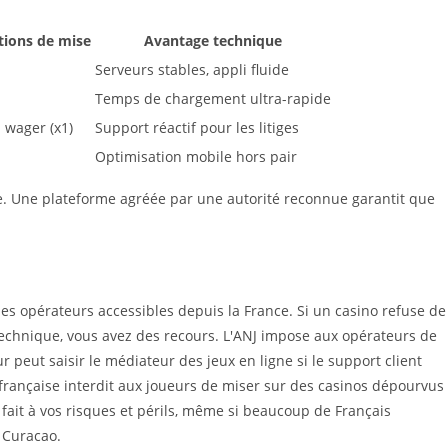
tions de mise
Avantage technique
Serveurs stables, appli fluide
Temps de chargement ultra-rapide
 wager (x1)
Support réactif pour les litiges
Optimisation mobile hors pair
lle. Une plateforme agréée par une autorité reconnue garantit que
e
les opérateurs accessibles depuis la France. Si un casino refuse de
echnique, vous avez des recours. L'ANJ impose aux opérateurs de
 peut saisir le médiateur des jeux en ligne si le support client
n française interdit aux joueurs de miser sur des casinos dépourvus
e fait à vos risques et périls, même si beaucoup de Français
e Curacao.