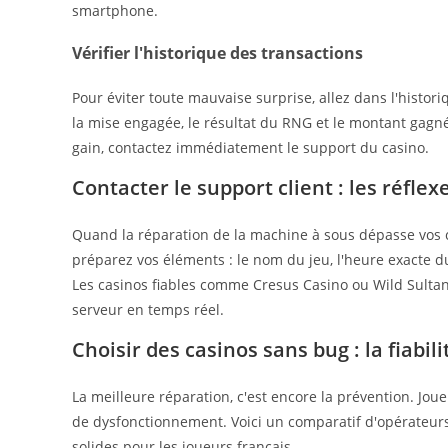
smartphone.
Vérifier l'historique des transactions
Pour éviter toute mauvaise surprise, allez dans l'histori
la mise engagée, le résultat du RNG et le montant gagné. 
gain, contactez immédiatement le support du casino.
Contacter le support client : les réflex
Quand la réparation de la machine à sous dépasse vos co
préparez vos éléments : le nom du jeu, l'heure exacte d
Les casinos fiables comme Cresus Casino ou Wild Sultan 
serveur en temps réel.
Choisir des casinos sans bug : la fiabil
La meilleure réparation, c'est encore la prévention. Jo
de dysfonctionnement. Voici un comparatif d'opérateurs
solides pour les joueurs français.