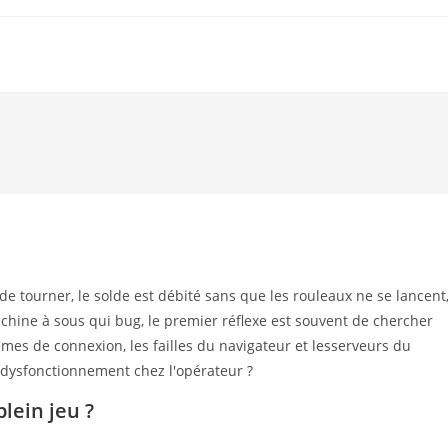
e tourner, le solde est débité sans que les rouleaux ne se lancent
achine à sous qui bug, le premier réflexe est souvent de chercher
mes de connexion, les failles du navigateur et lesserveurs du
 dysfonctionnement chez l'opérateur ?
lein jeu ?