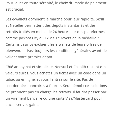
Pour jouer en toute sérénité, le choix du mode de paiement
est crucial.
Les e-wallets dominent le marché pour leur rapidité. Skrill
et Neteller permettent des dépôts instantanés et des
retraits traités en moins de 24 heures sur des plateformes
comme Jackpot City ou 1xBet. Le revers de la médaille ?
Certains casinos excluent les e-wallets de leurs offres de
bienvenue. Lisez toujours les conditions générales avant de
valider votre premier dépôt.
Côté anonymat et simplicité, Neosurf et Cashlib restent des
valeurs sûres. Vous achetez un ticket avec un code dans un
tabac ou en ligne, et vous l'entrez sur le site. Pas de
coordonnées bancaires à fournir. Seul bémol : ces solutions
ne prennent pas en charge les retraits. Il faudra passer par
un virement bancaire ou une carte Visa/Mastercard pour
encaisser vos gains.