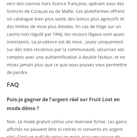
vers des casinos hors licence française, opérant sous des
licences de Curaçao ou de Malte. Ces plateformes offrent
un catalogue bien plus vaste, des bonus plus agressifs et
des limites de mise plus élevées. En cas de litige sur un
casino non régulé par l'ANJ, les recours légaux sont quasi
inexistants. La prudence est de mise : jouez uniquement
sur des sites reconnus par la communauté, sécurisez vos
comptes avec une authentification à double facteur, et ne
misez jamais plus que ce que vous pouvez vous permettre
de perdre.
FAQ
Puis-je gagner de l'argent réel sur Fruit Lost en
mode démo ?
Non. Le mode gratuit utilise une monnaie fictive. Les gains
affichés ne peuvent être ni retirés ni convertis en argent
réel. C'est un outil de prise en main, pas une source de