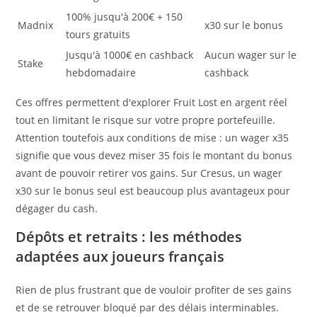
100% jusqu'à 200€ + 150
Madnix
x30 sur le bonus
tours gratuits
Jusqu'à 1000€ en cashback
Aucun wager sur le
Stake
hebdomadaire
cashback
Ces offres permettent d'explorer Fruit Lost en argent réel
tout en limitant le risque sur votre propre portefeuille.
Attention toutefois aux conditions de mise : un wager x35
signifie que vous devez miser 35 fois le montant du bonus
avant de pouvoir retirer vos gains. Sur Cresus, un wager
x30 sur le bonus seul est beaucoup plus avantageux pour
dégager du cash.
Dépôts et retraits : les méthodes
adaptées aux joueurs français
Rien de plus frustrant que de vouloir profiter de ses gains
et de se retrouver bloqué par des délais interminables.