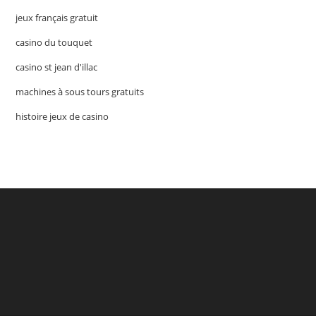
jeux français gratuit
casino du touquet
casino st jean d'illac
machines à sous tours gratuits
histoire jeux de casino