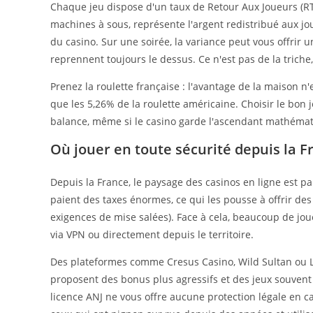
Chaque jeu dispose d'un taux de Retour Aux Joueurs (RT
machines à sous, représente l'argent redistribué aux jo
du casino. Sur une soirée, la variance peut vous offrir 
reprennent toujours le dessus. Ce n'est pas de la triche,
Prenez la roulette française : l'avantage de la maison n'
que les 5,26% de la roulette américaine. Choisir le bon 
balance, même si le casino garde l'ascendant mathémat
Où jouer en toute sécurité depuis la F
Depuis la France, le paysage des casinos en ligne est pa
paient des taxes énormes, ce qui les pousse à offrir des
exigences de mise salées). Face à cela, beaucoup de jou
via VPN ou directement depuis le territoire.
Des plateformes comme Cresus Casino, Wild Sultan ou Lu
proposent des bonus plus agressifs et des jeux souvent 
licence ANJ ne vous offre aucune protection légale en cas