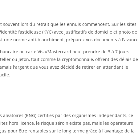
est souvent lors du retrait que les ennuis commencent. Sur les sites
dentité fastidieuse (KYC) avec justificatifs de domicile et photo de
'est une norme anti-blanchiment, préparez vos documents à l'avance
 bancaire ou carte Visa/Mastercard peut prendre de 3 à 7 jours
teller ou Jeton, tout comme la cryptomonnaie, offrent des délais de
mais l'argent que vous avez décidé de retirer en attendant le
acile.
s aléatoires (RNG) certifiés par des organismes indépendants, ce
tes hors licence, le risque zéro n'existe pas, mais les opérateurs
çus pour être rentables sur le long terme grâce à l'avantage de la