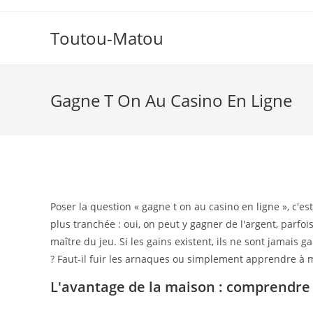
Skip
to
Toutou-Matou
content
Gagne T On Au Casino En Ligne
Poser la question « gagne t on au casino en ligne », c'
plus tranchée : oui, on peut y gagner de l'argent, parf
maître du jeu. Si les gains existent, ils ne sont jamais
? Faut-il fuir les arnaques ou simplement apprendre à m
L'avantage de la maison : comprendr