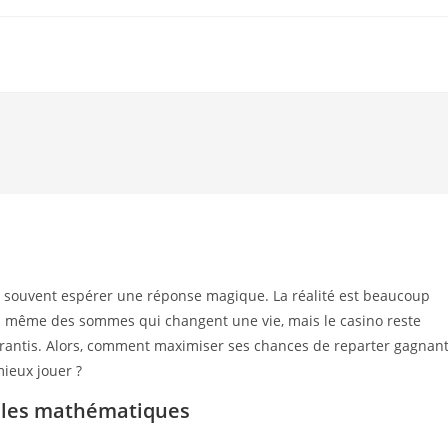
est souvent espérer une réponse magique. La réalité est beaucoup
ois même des sommes qui changent une vie, mais le casino reste
 garantis. Alors, comment maximiser ses chances de reparter gagnan
ieux jouer ?
e les mathématiques