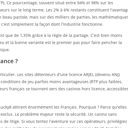
P). Ce pourcentage, souvent situé entre 94% et 98% sur les
ueurs sur le long terme. Les 2% à 6% restants constituent l'avantag
un beau pactole, mais sur des milliers de parties, les mathématique
 c'est simplement la façon dont l'industrie fonctionne.
est que de 1,35% grâce à la règle de la partage. C'est bien moins
jeu et la bonne variante est le premier pas pour faire pencher la
ique.
rance ?
rticulier. Les sites détenteurs d'une licence ARJEL (devenu ANJ)
 conditions de jeu parfois moins avantageuses (RTP plus faibles,
eurs français se tournent vers des casinos hors licence, accessible
cky8 attirent énormément les Français. Pourquoi ? Parce qu'elles
exclus. Le problème majeur reste la sécurité. Un casino sans
 de litige. Si vous tentez l'aventure sur ces opérateurs, privilégiez