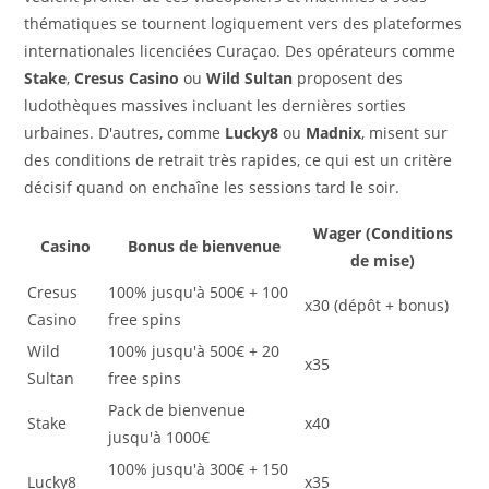
thématiques se tournent logiquement vers des plateformes
internationales licenciées Curaçao. Des opérateurs comme
Stake
,
Cresus Casino
ou
Wild Sultan
proposent des
ludothèques massives incluant les dernières sorties
urbaines. D'autres, comme
Lucky8
ou
Madnix
, misent sur
des conditions de retrait très rapides, ce qui est un critère
décisif quand on enchaîne les sessions tard le soir.
Wager (Conditions
Casino
Bonus de bienvenue
de mise)
Cresus
100% jusqu'à 500€ + 100
x30 (dépôt + bonus)
Casino
free spins
Wild
100% jusqu'à 500€ + 20
x35
Sultan
free spins
Pack de bienvenue
Stake
x40
jusqu'à 1000€
100% jusqu'à 300€ + 150
Lucky8
x35