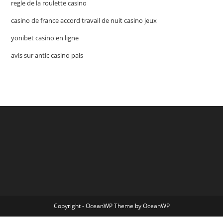
regle de la roulette casino
casino de france accord travail de nuit casino jeux
yonibet casino en ligne
avis sur antic casino pals
Copyright - OceanWP Theme by OceanWP