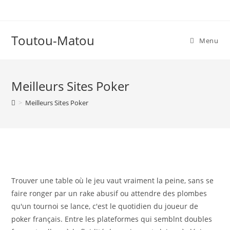
Skip
to
content
Toutou-Matou
Menu
Meilleurs Sites Poker
>
Meilleurs Sites Poker
Trouver une table où le jeu vaut vraiment la peine, sans se
faire ronger par un rake abusif ou attendre des plombes
qu'un tournoi se lance, c'est le quotidien du joueur de
poker français. Entre les plateformes qui semblnt doubles