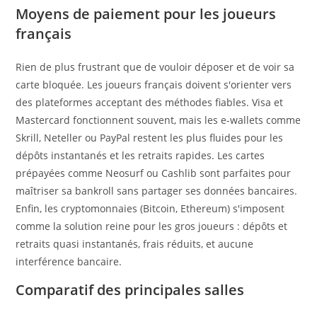
Moyens de paiement pour les joueurs
français
Rien de plus frustrant que de vouloir déposer et de voir sa
carte bloquée. Les joueurs français doivent s'orienter vers
des plateformes acceptant des méthodes fiables. Visa et
Mastercard fonctionnent souvent, mais les e-wallets comme
Skrill, Neteller ou PayPal restent les plus fluides pour les
dépôts instantanés et les retraits rapides. Les cartes
prépayées comme Neosurf ou Cashlib sont parfaites pour
maîtriser sa bankroll sans partager ses données bancaires.
Enfin, les cryptomonnaies (Bitcoin, Ethereum) s'imposent
comme la solution reine pour les gros joueurs : dépôts et
retraits quasi instantanés, frais réduits, et aucune
interférence bancaire.
Comparatif des principales salles