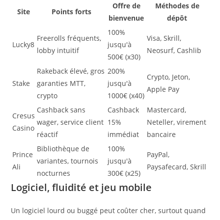
Offre de
Méthodes de
Site
Points forts
bienvenue
dépôt
100%
Freerolls fréquents,
Visa, Skrill,
Lucky8
jusqu'à
lobby intuitif
Neosurf, Cashlib
500€ (x30)
Rakeback élevé, gros
200%
Crypto, Jeton,
Stake
garanties MTT,
jusqu'à
Apple Pay
crypto
1000€ (x40)
Cashback sans
Cashback
Mastercard,
Cresus
wager, service client
15%
Neteller, virement
Casino
réactif
immédiat
bancaire
Bibliothèque de
100%
Prince
PayPal,
variantes, tournois
jusqu'à
Ali
Paysafecard, Skrill
nocturnes
300€ (x25)
Logiciel, fluidité et jeu mobile
Un logiciel lourd ou buggé peut coûter cher, surtout quand