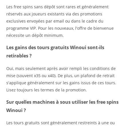
Les free spins sans dépôt sont rares et généralement
réservés aux joueurs existants via des promotions
exclusives envoyées par email ou dans le cadre du
programme VIP. Pour les nouveaux, l'offre de bienvenue
nécessite un dépôt minimum.
Les gains des tours gratuits Winoui sont-ils
retirables ?
Oui, mais seulement après avoir rempli les conditions de
mise (souvent x35 ou x40). De plus, un plafond de retrait
s'applique généralement sur les gains issus de ces tours.
Lisez toujours les termes de la promotion.
Sur quelles machines à sous utiliser les free spins
Winoui ?
Les tours gratuits sont généralement restreints à une ou