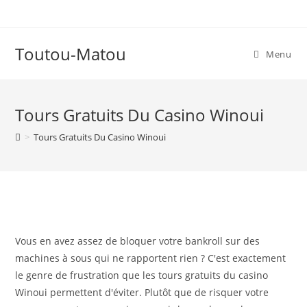
Skip
to
content
Toutou-Matou
Menu
Tours Gratuits Du Casino Winoui
>
Tours Gratuits Du Casino Winoui
Vous en avez assez de bloquer votre bankroll sur des
machines à sous qui ne rapportent rien ? C'est exactement
le genre de frustration que les tours gratuits du casino
Winoui permettent d'éviter. Plutôt que de risquer votre