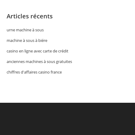
Articles récents
urne machine à sous
machine à sous à biére
casino en ligne avec carte de crédit
anciennes machines à sous gratuites
chiffres d'affaires casino france