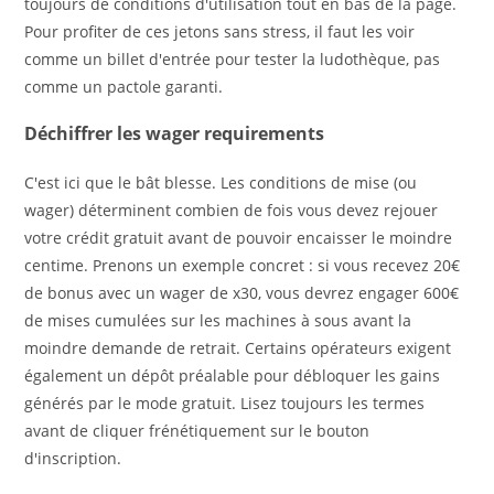
toujours de conditions d'utilisation tout en bas de la page.
Pour profiter de ces jetons sans stress, il faut les voir
comme un billet d'entrée pour tester la ludothèque, pas
comme un pactole garanti.
Déchiffrer les wager requirements
C'est ici que le bât blesse. Les conditions de mise (ou
wager) déterminent combien de fois vous devez rejouer
votre crédit gratuit avant de pouvoir encaisser le moindre
centime. Prenons un exemple concret : si vous recevez 20€
de bonus avec un wager de x30, vous devrez engager 600€
de mises cumulées sur les machines à sous avant la
moindre demande de retrait. Certains opérateurs exigent
également un dépôt préalable pour débloquer les gains
générés par le mode gratuit. Lisez toujours les termes
avant de cliquer frénétiquement sur le bouton
d'inscription.