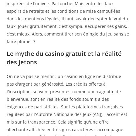
inspirées de l'univers Partouche. Mais entre les faux
espoirs de retraits et les conditions de mise camouflées
dans les mentions légales, il faut savoir décrypter le vrai du
faux. Jouer gratuitement, c'est sympa. Récupérer ses gains,
c'est mieux. Alors, comment tirer son épingle du jeu sans se
faire plumer ?
Le mythe du casino gratuit et la réalité
des jetons
On ne va pas se mentir : un casino en ligne ne distribue
pas d'argent par générosité. Les crédits offerts à
l'inscription, souvent présentés comme une cagnotte de
bienvenue, sont en réalité des fonds soumis à des
exigences de pari strictes. Sur les plateformes françaises
régulées par l'Autorité Nationale des Jeux (ANJ), l'accent est
mis sur la transparence. Cela signifie qu'une offre
alléchante affichée en très gros caractères s'accompagne