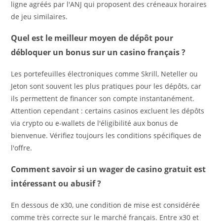
ligne agréés par l'ANJ qui proposent des créneaux horaires
de jeu similaires.
Quel est le meilleur moyen de dépôt pour
débloquer un bonus sur un casino français ?
Les portefeuilles électroniques comme Skrill, Neteller ou
Jeton sont souvent les plus pratiques pour les dépôts, car
ils permettent de financer son compte instantanément.
Attention cependant : certains casinos excluent les dépôts
via crypto ou e-wallets de l'éligibilité aux bonus de
bienvenue. Vérifiez toujours les conditions spécifiques de
l'offre.
Comment savoir si un wager de casino gratuit est
intéressant ou abusif ?
En dessous de x30, une condition de mise est considérée
comme très correcte sur le marché français. Entre x30 et