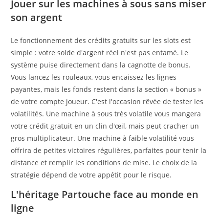
Jouer sur les machines à sous sans miser
son argent
Le fonctionnement des crédits gratuits sur les slots est
simple : votre solde d'argent réel n'est pas entamé. Le
système puise directement dans la cagnotte de bonus.
Vous lancez les rouleaux, vous encaissez les lignes
payantes, mais les fonds restent dans la section « bonus »
de votre compte joueur. C'est l'occasion rêvée de tester les
volatilités. Une machine à sous très volatile vous mangera
votre crédit gratuit en un clin d'œil, mais peut cracher un
gros multiplicateur. Une machine à faible volatilité vous
offrira de petites victoires régulières, parfaites pour tenir la
distance et remplir les conditions de mise. Le choix de la
stratégie dépend de votre appétit pour le risque.
L'héritage Partouche face au monde en
ligne