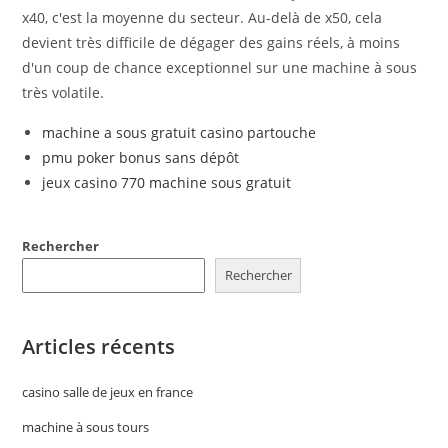
x40, c'est la moyenne du secteur. Au-delà de x50, cela
devient très difficile de dégager des gains réels, à moins
d'un coup de chance exceptionnel sur une machine à sous
très volatile.
machine a sous gratuit casino partouche
pmu poker bonus sans dépôt
jeux casino 770 machine sous gratuit
Rechercher
Rechercher
Articles récents
casino salle de jeux en france
machine à sous tours