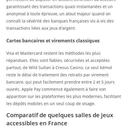
garantissant des transactions quasi instantanées et un
anonymat à toute épreuve, un atout majeur quand on
connaît la sévérité des banques françaises vis-à-vis des
transactions liées aux jeux d'argent.
Cartes bancaires et virements classiques
Visa et Mastercard restent les méthodes les plus
répandues. Elles sont fiables, sécurisées et acceptées
partout, de Wild Sultan à Cresus Casino. Le seul bémol
reste le délai de traitement des retraits par virement
bancaire, qui peut facilement prendre entre 2 et 5 jours
ouvrés. Apple Pay commence également à faire son
apparition sur les plateformes les plus modernes, facilitant
les dépôts mobiles en un seul coup de visage.
Comparatif de quelques salles de jeux
accessibles en France