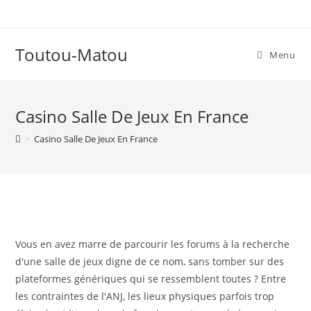
Skip
to
content
Toutou-Matou
Menu
Casino Salle De Jeux En France
>
Casino Salle De Jeux En France
Vous en avez marre de parcourir les forums à la recherche
d'une salle de jeux digne de ce nom, sans tomber sur des
plateformes génériques qui se ressemblent toutes ? Entre
les contraintes de l'ANJ, les lieux physiques parfois trop