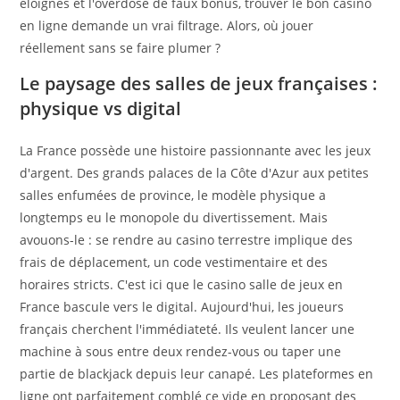
éloignés et l'overdose de faux bonus, trouver le bon casino
en ligne demande un vrai filtrage. Alors, où jouer
réellement sans se faire plumer ?
Le paysage des salles de jeux françaises :
physique vs digital
La France possède une histoire passionnante avec les jeux
d'argent. Des grands palaces de la Côte d'Azur aux petites
salles enfumées de province, le modèle physique a
longtemps eu le monopole du divertissement. Mais
avouons-le : se rendre au casino terrestre implique des
frais de déplacement, un code vestimentaire et des
horaires stricts. C'est ici que le casino salle de jeux en
France bascule vers le digital. Aujourd'hui, les joueurs
français cherchent l'immédiateté. Ils veulent lancer une
machine à sous entre deux rendez-vous ou taper une
partie de blackjack depuis leur canapé. Les plateformes en
ligne ont parfaitement comblé ce vide en proposant des