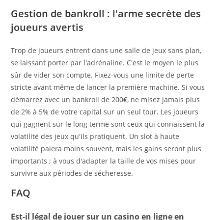
Gestion de bankroll : l'arme secrète des
joueurs avertis
Trop de joueurs entrent dans une salle de jeux sans plan,
se laissant porter par l'adrénaline. C'est le moyen le plus
sûr de vider son compte. Fixez-vous une limite de perte
stricte avant même de lancer la première machine. Si vous
démarrez avec un bankroll de 200€, ne misez jamais plus
de 2% à 5% de votre capital sur un seul tour. Les joueurs
qui gagnent sur le long terme sont ceux qui connaissent la
volatilité des jeux qu'ils pratiquent. Un slot à haute
volatilité paiera moins souvent, mais les gains seront plus
importants ; à vous d'adapter la taille de vos mises pour
survivre aux périodes de sécheresse.
FAQ
Est-il légal de jouer sur un casino en ligne en