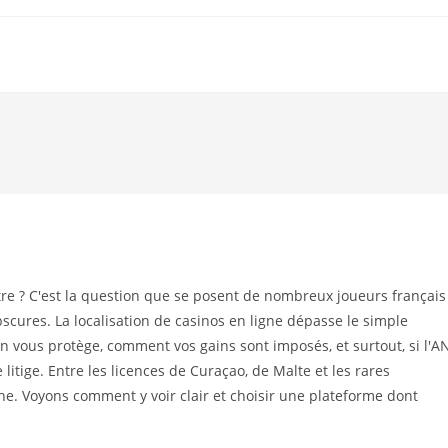
'être ? C'est la question que se posent de nombreux joueurs français
scures. La localisation de casinos en ligne dépasse le simple
on vous protège, comment vos gains sont imposés, et surtout, si l'A
 litige. Entre les licences de Curaçao, de Malte et les rares
the. Voyons comment y voir clair et choisir une plateforme dont