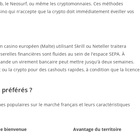
ib, le Neosurf, ou même les cryptomonnaies. Ces méthodes
sino qui n'accepte que la crypto doit immédiatement éveiller vos
Un casino européen (Malte) utilisant Skrill ou Neteller traitera
relles financières sont fluides au sein de l'espace SEPA. À
emande un virement bancaire peut mettre jusqu'à deux semaines.
t ou la crypto pour des cashouts rapides, à condition que la licence
 préférés ?
es populaires sur le marché français et leurs caractéristiques
e bienvenue
Avantage du territoire