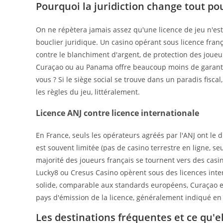
Pourquoi la juridiction change tout po
On ne répètera jamais assez qu'une licence de jeu n'est
bouclier juridique. Un casino opérant sous licence franç
contre le blanchiment d'argent, de protection des joueu
Curaçao ou au Panama offre beaucoup moins de garantie
vous ? Si le siège social se trouve dans un paradis fisca
les règles du jeu, littéralement.
Licence ANJ contre licence internationale
En France, seuls les opérateurs agréés par l'ANJ ont le d
est souvent limitée (pas de casino terrestre en ligne, s
majorité des joueurs français se tournent vers des casi
Lucky8 ou Cresus Casino opèrent sous des licences inter
solide, comparable aux standards européens, Curaçao est
pays d'émission de la licence, généralement indiqué en
Les destinations fréquentes et ce qu'e