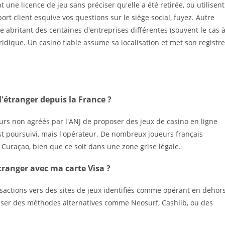
 une licence de jeu sans préciser qu'elle a été retirée, ou utilisent
rt client esquive vos questions sur le siège social, fuyez. Autre
 abritant des centaines d'entreprises différentes (souvent le cas 
ridique. Un casino fiable assume sa localisation et met son registre
'étranger depuis la France ?
teurs non agréés par l'ANJ de proposer des jeux de casino en ligne
 est poursuivi, mais l'opérateur. De nombreux joueurs français
Curaçao, bien que ce soit dans une zone grise légale.
ranger avec ma carte Visa ?
actions vers des sites de jeux identifiés comme opérant en dehor
tiliser des méthodes alternatives comme Neosurf, Cashlib, ou des