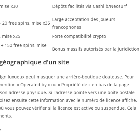
 mise x30
Dépôts facilités via Cashlib/Neosurf
Large acceptation des joueurs
 20 free spins, mise x35
francophones
, mise x25
Forte compatibilité crypto
+ 150 free spins, mise
Bonus massifs autorisés par la juridiction
géographique d'un site
design luxueux peut masquer une arrière-boutique douteuse. Pour
 mention « Operated by » ou « Propriété de » en bas de la page
 son adresse physique. Si l'adresse pointe vers une boîte postale
oisez ensuite cette information avec le numéro de licence affiché.
ù vous pouvez vérifier si la licence est active ou suspendue. Cela
ments.
e