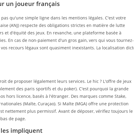
ur un joueur français
 pas qu'une simple ligne dans les mentions légales. C'est votre
aise (ANJ) respecte des obligations strictes en matière de lutte
rs et d'équité des jeux. En revanche, une plateforme basée à
s. En cas de non-paiement d'un gros gain, vers qui vous tournez-
l, vos recours légaux sont quasiment inexistants. La localisation dict
roit de proposer légalement leurs services. Le hic ? L'offre de jeux
eulement des paris sportifs et du poker). C'est pourquoi la grande
nos hors licence, basés à l'étranger. Des marques comme Stake,
nationales (Malte, Curaçao). Si Malte (MGA) offre une protection
 nettement plus permissif. Avant de déposer, vérifiez toujours le
 bas de page.
lles impliquent