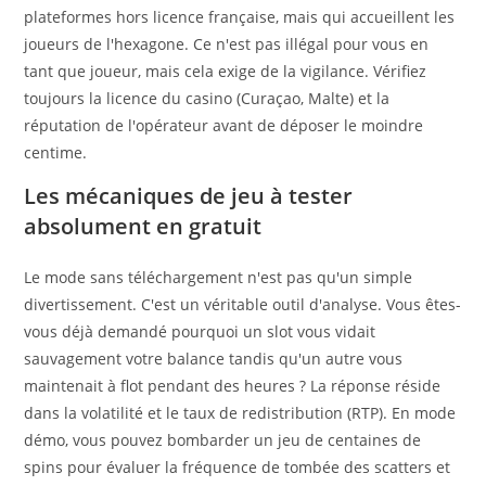
plateformes hors licence française, mais qui accueillent les
joueurs de l'hexagone. Ce n'est pas illégal pour vous en
tant que joueur, mais cela exige de la vigilance. Vérifiez
toujours la licence du casino (Curaçao, Malte) et la
réputation de l'opérateur avant de déposer le moindre
centime.
Les mécaniques de jeu à tester
absolument en gratuit
Le mode sans téléchargement n'est pas qu'un simple
divertissement. C'est un véritable outil d'analyse. Vous êtes-
vous déjà demandé pourquoi un slot vous vidait
sauvagement votre balance tandis qu'un autre vous
maintenait à flot pendant des heures ? La réponse réside
dans la volatilité et le taux de redistribution (RTP). En mode
démo, vous pouvez bombarder un jeu de centaines de
spins pour évaluer la fréquence de tombée des scatters et