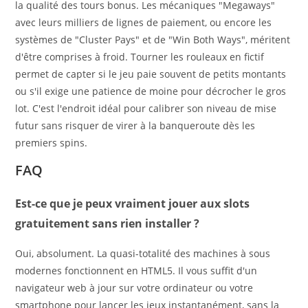
la qualité des tours bonus. Les mécaniques "Megaways"
avec leurs milliers de lignes de paiement, ou encore les
systèmes de "Cluster Pays" et de "Win Both Ways", méritent
d'être comprises à froid. Tourner les rouleaux en fictif
permet de capter si le jeu paie souvent de petits montants
ou s'il exige une patience de moine pour décrocher le gros
lot. C'est l'endroit idéal pour calibrer son niveau de mise
futur sans risquer de virer à la banqueroute dès les
premiers spins.
FAQ
Est-ce que je peux vraiment jouer aux slots
gratuitement sans rien installer ?
Oui, absolument. La quasi-totalité des machines à sous
modernes fonctionnent en HTML5. Il vous suffit d'un
navigateur web à jour sur votre ordinateur ou votre
smartphone pour lancer les jeux instantanément, sans la