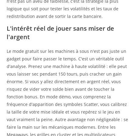
n'est pas un aveu de faiblesse, c'est la stratégie la plus
logique qui soit pour tester les volatilités et les taux de
redistribution avant de sortir la carte bancaire.
L'intérêt réel de jouer sans miser de
l'argent
Le mode gratuit sur les machines à sous n'est pas juste un
gadget pour faire passer le temps. C'est un véritable outil
d'analyse. Prenez une machine à haute volatilité : elle peut
vous laisser sec pendant 150 tours, puis cracher un gain
énorme. Si vous y allez directement en argent réel, vous
risquez de vider votre solde bien avant de toucher la
fonction bonus. En mode démo, vous comprenez la
fréquence d'apparition des symboles Scatter, vous calibrez
la taille de votre mise idéale et vous repérez si le jeu en
vaut vraiment la peine. Autre avantage non négligeable : se
faire la main sur les mécaniques modernes. Entre les
Megaways, les grilles en cluster et les multiplicateurs