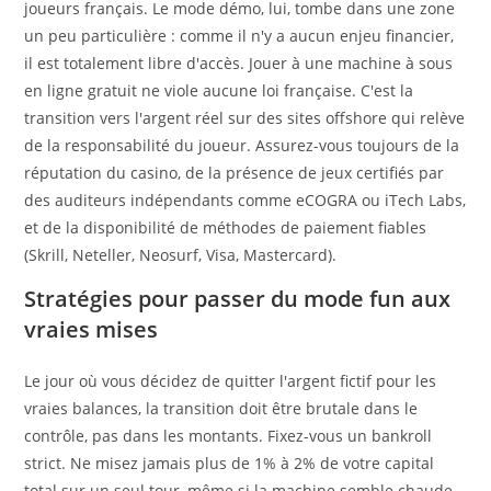
joueurs français. Le mode démo, lui, tombe dans une zone
un peu particulière : comme il n'y a aucun enjeu financier,
il est totalement libre d'accès. Jouer à une machine à sous
en ligne gratuit ne viole aucune loi française. C'est la
transition vers l'argent réel sur des sites offshore qui relève
de la responsabilité du joueur. Assurez-vous toujours de la
réputation du casino, de la présence de jeux certifiés par
des auditeurs indépendants comme eCOGRA ou iTech Labs,
et de la disponibilité de méthodes de paiement fiables
(Skrill, Neteller, Neosurf, Visa, Mastercard).
Stratégies pour passer du mode fun aux
vraies mises
Le jour où vous décidez de quitter l'argent fictif pour les
vraies balances, la transition doit être brutale dans le
contrôle, pas dans les montants. Fixez-vous un bankroll
strict. Ne misez jamais plus de 1% à 2% de votre capital
total sur un seul tour, même si la machine semble chaude.