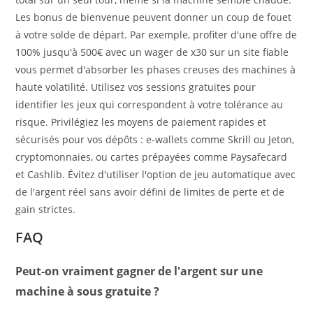
Les bonus de bienvenue peuvent donner un coup de fouet
à votre solde de départ. Par exemple, profiter d'une offre de
100% jusqu'à 500€ avec un wager de x30 sur un site fiable
vous permet d'absorber les phases creuses des machines à
haute volatilité. Utilisez vos sessions gratuites pour
identifier les jeux qui correspondent à votre tolérance au
risque. Privilégiez les moyens de paiement rapides et
sécurisés pour vos dépôts : e-wallets comme Skrill ou Jeton,
cryptomonnaies, ou cartes prépayées comme Paysafecard
et Cashlib. Évitez d'utiliser l'option de jeu automatique avec
de l'argent réel sans avoir défini de limites de perte et de
gain strictes.
FAQ
Peut-on vraiment gagner de l'argent sur une
machine à sous gratuite ?