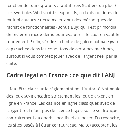
fonction de tours gratuits : faut-il trois Scatters ou plus ?
Les symboles Wild sont-ils expansifs, collants ou dotés de
multiplicateurs ? Certains jeux ont des mécaniques de
rachat de fonctionnalités (Bonus Buy) qu'il est primordial
de tester en mode démo pour évaluer si le coût en vaut le
rendement. Enfin, vérifiez la limite de gain maximale (win
cap) cachée dans les conditions de certaines machines,
surtout si vous comptez jouer avec de l'argent réel par la
suite.
Cadre légal en France : ce que dit l'ANJ
Il faut être clair sur la réglementation. L'Autorité Nationale
des Jeux (ANJ) encadre strictement les jeux d'argent en
ligne en France. Les casinos en ligne classiques avec de
l'argent réel n'ont pas de licence légale sur le sol français,
contrairement aux paris sportifs et au poker. En revanche,
les sites basés à l'étranger (Curaçao, Malte) acceptent les