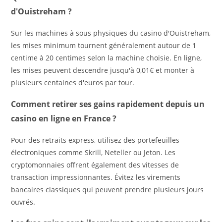
d'Ouistreham ?
Sur les machines à sous physiques du casino d'Ouistreham,
les mises minimum tournent généralement autour de 1
centime à 20 centimes selon la machine choisie. En ligne,
les mises peuvent descendre jusqu'à 0,01€ et monter à
plusieurs centaines d'euros par tour.
Comment retirer ses gains rapidement depuis un
casino en ligne en France ?
Pour des retraits express, utilisez des portefeuilles
électroniques comme Skrill, Neteller ou Jeton. Les
cryptomonnaies offrent également des vitesses de
transaction impressionnantes. Évitez les virements
bancaires classiques qui peuvent prendre plusieurs jours
ouvrés.