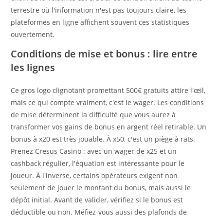
terrestre où l'information n'est pas toujours claire, les
plateformes en ligne affichent souvent ces statistiques
ouvertement.
Conditions de mise et bonus : lire entre
les lignes
Ce gros logo clignotant promettant 500€ gratuits attire l'œil,
mais ce qui compte vraiment, c'est le wager. Les conditions
de mise déterminent la difficulté que vous aurez à
transformer vos gains de bonus en argent réel retirable. Un
bonus à x20 est très jouable. À x50, c'est un piège à rats.
Prenez Cresus Casino : avec un wager de x25 et un
cashback régulier, l'équation est intéressante pour le
joueur. À l'inverse, certains opérateurs exigent non
seulement de jouer le montant du bonus, mais aussi le
dépôt initial. Avant de valider, vérifiez si le bonus est
déductible ou non. Méfiez-vous aussi des plafonds de