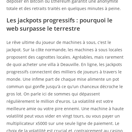
déposer en Bitcoin ou Ethereum garantit une anonymité
totale et des retraits traités en quelques minutes à peine.
Les jackpots progressifs : pourquoi le
web surpasse le terrestre
Le rêve ultime du joueur de machines à sous, c'est le
jackpot. Sur la côte normande, les machines à sous locales
proposent des cagnottes locales. Agréables, mais rarement
de quoi acheter une villa à Deauville. En ligne, les jackpots
progressifs connectent des milliers de joueurs à travers le
monde. Une infime part de chaque mise alimente un pot
commun qui gonfle jusqu'à ce qu'un chanceux décroche le
gros lot. On parle ici de sommes qui dépassent
régulièrement le million d'euros. La volatilité est votre
meilleure amie ou votre pire ennemi. Une machine à haute
volatilité peut vous vider en vingt tours, ou vous payer un
multiplicateur x5000 sur une seule ligne de paiement. Le
choix de la volatilité est crucial et, contrairement au casino