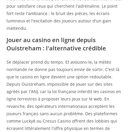
pour satisfaire ceux qui cherchent l'adrénaline. Le point
fort reste l'ambiance : le bruit des pièces, les écrans
lumineux et l'excitation des joueurs autour d'un gain
inattendu.
Jouer au casino en ligne depuis
Ouistreham : l'alternative crédible
Se déplacer prend du temps. Et avouons-le, la météo
normande ne donne pas toujours envie de sortir. C'est là
que le casino en ligne devient une option redoutable.
Depuis Ouistreham, impossible de jouer sur des sites
agréés par l'ANJ, car la loi française interdit les casinos en
ligne terrestres à proposer leurs jeux sur le web. En
revanche, des opérateurs internationaux acceptent les
joueurs français sans aucun problème. Des plateformes
comme Lucky8 ou Cresus Casino offrent des lobbies qui
écrasent littéralement l'offre physique en termes de