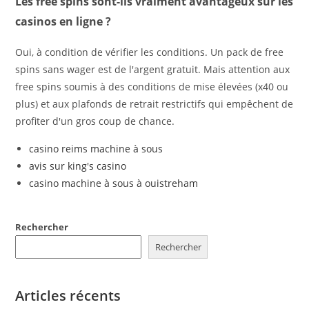
Les free spins sont-ils vraiment avantageux sur les
casinos en ligne ?
Oui, à condition de vérifier les conditions. Un pack de free
spins sans wager est de l'argent gratuit. Mais attention aux
free spins soumis à des conditions de mise élevées (x40 ou
plus) et aux plafonds de retrait restrictifs qui empêchent de
profiter d'un gros coup de chance.
casino reims machine à sous
avis sur king's casino
casino machine à sous à ouistreham
Rechercher
Rechercher
Articles récents