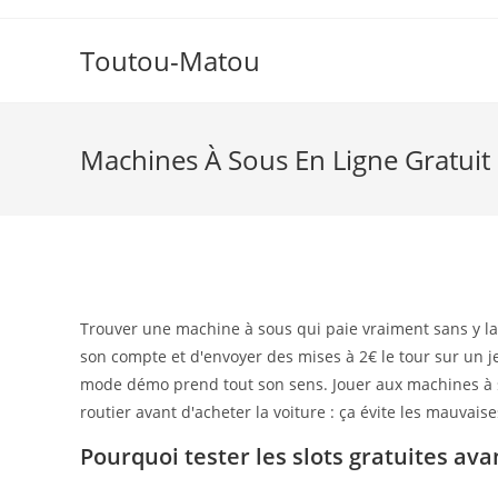
Skip
to
Toutou-Matou
content
Machines À Sous En Ligne Gratuit
Trouver une machine à sous qui paie vraiment sans y lai
son compte et d'envoyer des mises à 2€ le tour sur un jeu
mode démo prend tout son sens. Jouer aux machines à s
routier avant d'acheter la voiture : ça évite les mauvaise
Pourquoi tester les slots gratuites ava