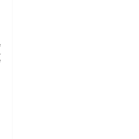
e
,
e