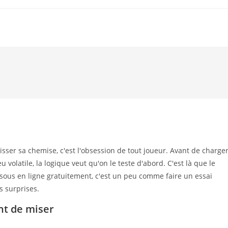
sser sa chemise, c'est l'obsession de tout joueur. Avant de charge
 volatile, la logique veut qu'on le teste d'abord. C'est là que le
ous en ligne gratuitement, c'est un peu comme faire un essai
s surprises.
nt de miser