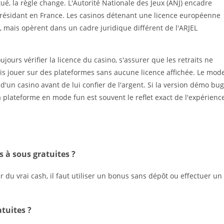
ué, la règle change. L'Autorité Nationale des Jeux (ANJ) encadre
s résidant en France. Les casinos détenant une licence européenne
s, mais opèrent dans un cadre juridique différent de l'ARJEL
jours vérifier la licence du casino, s'assurer que les retraits ne
is jouer sur des plateformes sans aucune licence affichée. Le mod
ité d'un casino avant de lui confier de l'argent. Si la version démo bug
 la plateforme en mode fun est souvent le reflet exact de l'expérienc
s à sous gratuites ?
 du vrai cash, il faut utiliser un bonus sans dépôt ou effectuer un
atuites ?