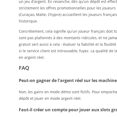
un jeu d'argent. En revanche, dès qu'un dépôt est effect
strictement les offres promotionnelles pour les joueur
(Curaçao, Malte, Chypre) accueillent les joueurs françai
historique.
Concrètement, cela signifie qu'un joueur français doit tou
sont pas plafonnés à des montants ridicules, et ne jama
gratuit sert aussi à cela : évaluer la fiabilité et la fluid
si le service client est introuvable, fuyez. La qualité de
en argent réel.
FAQ
Peut-on gagner de l'argent réel sur les machine
Non, les gains en mode démo sont fictifs. Pour empocher
dépôt et jouer en mode argent réel.
Faut-il créer un compte pour jouer aux slots gr