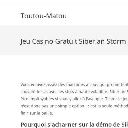
Skip
to
Toutou-Matou
content
Jeu Casino Gratuit Siberian Storm
Vous en avez assez des machines à sous qui promettent m
souvent le cas avec les slots à haute volatilité. Siberia
être impitoyables si vous y allez à l'aveugle. Tester le 
n'est donc pas une simple option : c'est la seule mét
finir sur la paille.
Pourquoi s'acharner sur la démo de Si