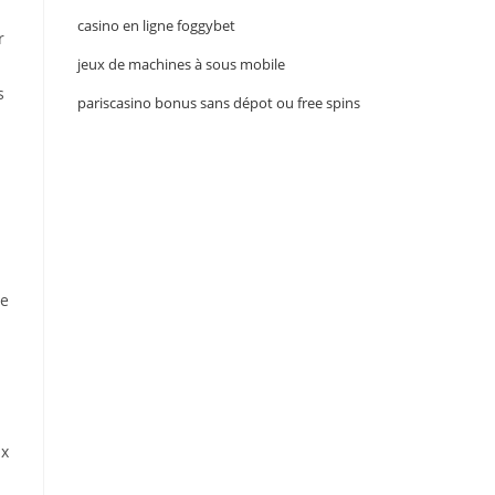
casino en ligne foggybet
r
jeux de machines à sous mobile
s
pariscasino bonus sans dépot ou free spins
se
ux