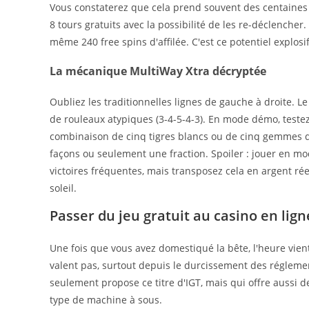
Vous constaterez que cela prend souvent des centaines d
8 tours gratuits avec la possibilité de les re-déclencher
même 240 free spins d'affilée. C'est ce potentiel explosif 
La mécanique MultiWay Xtra décryptée
Oubliez les traditionnelles lignes de gauche à droite. L
de rouleaux atypiques (3-4-5-4-3). En mode démo, teste
combinaison de cinq tigres blancs ou de cinq gemmes de
façons ou seulement une fraction. Spoiler : jouer en m
victoires fréquentes, mais transposez cela en argent réel
soleil.
Passer du jeu gratuit au casino en lign
Une fois que vous avez domestiqué la bête, l'heure vient
valent pas, surtout depuis le durcissement des réglemen
seulement propose ce titre d'IGT, mais qui offre aussi d
type de machine à sous.