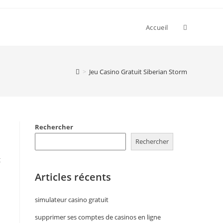
Accueil
>
Jeu Casino Gratuit Siberian Storm
Rechercher
Rechercher
t
Articles récents
simulateur casino gratuit
supprimer ses comptes de casinos en ligne