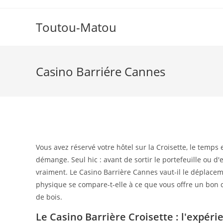
Skip
to
Toutou-Matou
content
Casino Barriére Cannes
Vous avez réservé votre hôtel sur la Croisette, le temps e
démange. Seul hic : avant de sortir le portefeuille ou d'
vraiment. Le Casino Barrière Cannes vaut-il le déplacem
physique se compare-t-elle à ce que vous offre un bon c
de bois.
Le Casino Barrière Croisette : l'expérie