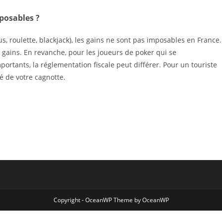
posables ?
, roulette, blackjack), les gains ne sont pas imposables en France.
 gains. En revanche, pour les joueurs de poker qui se
ortants, la réglementation fiscale peut différer. Pour un touriste
té de votre cagnotte.
Copyright - OceanWP Theme by OceanWP