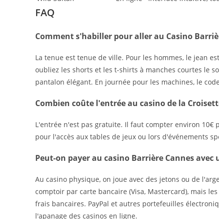
FAQ
Comment s'habiller pour aller au Casino Barriè
La tenue est tenue de ville. Pour les hommes, le jean es
oubliez les shorts et les t-shirts à manches courtes le
pantalon élégant. En journée pour les machines, le code
Combien coûte l'entrée au casino de la Croisett
L'entrée n'est pas gratuite. Il faut compter environ 10
pour l'accès aux tables de jeux ou lors d'événements spé
Peut-on payer au casino Barrière Cannes avec 
Au casino physique, on joue avec des jetons ou de l'arg
comptoir par carte bancaire (Visa, Mastercard), mais les
frais bancaires. PayPal et autres portefeuilles électron
l'apanage des casinos en ligne.