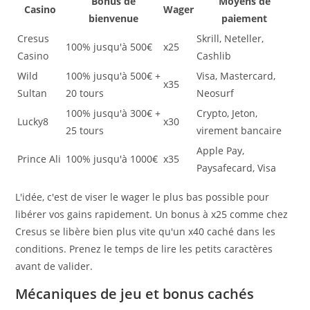
Bonus de
Moyens de
Casino
Wager
bienvenue
paiement
Cresus
Skrill, Neteller,
100% jusqu'à 500€
x25
Casino
Cashlib
Wild
100% jusqu'à 500€ +
Visa, Mastercard,
x35
Sultan
20 tours
Neosurf
100% jusqu'à 300€ +
Crypto, Jeton,
Lucky8
x30
25 tours
virement bancaire
Apple Pay,
Prince Ali
100% jusqu'à 1000€
x35
Paysafecard, Visa
L'idée, c'est de viser le wager le plus bas possible pour
libérer vos gains rapidement. Un bonus à x25 comme chez
Cresus se libère bien plus vite qu'un x40 caché dans les
conditions. Prenez le temps de lire les petits caractères
avant de valider.
Mécaniques de jeu et bonus cachés