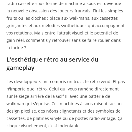
radio cassette sous forme de machine à sous est devenue
la nouvelle obsession des joueurs français. Fini les simples
fruits ou les cloches : place aux walkmans, aux cassettes
grinçantes et aux mélodies synthétiques qui accompagnent
vos rotations. Mais entre l'attrait visuel et le potentiel de
gain réel, comment s'y retrouver sans se faire rouler dans
la farine ?
L'esthétique rétro au service du
gameplay
Les développeurs ont compris un truc : le rétro vend. Et pas
n'importe quel rétro. Celui qui vous ramène directement
sur le siège arrière de la Golf II, avec une batterie de
walkman qui s'épuise. Ces machines à sous misent sur un
design pixelisé, des néons clignotants et des symboles de
cassettes, de platines vinyle ou de postes radio vintage. Ça
claque visuellement, c'est indéniable.