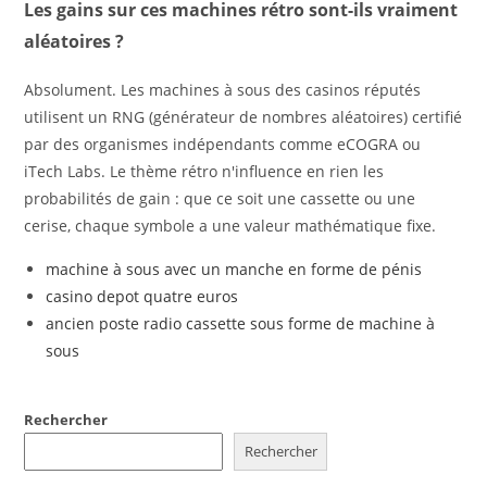
Les gains sur ces machines rétro sont-ils vraiment
aléatoires ?
Absolument. Les machines à sous des casinos réputés
utilisent un RNG (générateur de nombres aléatoires) certifié
par des organismes indépendants comme eCOGRA ou
iTech Labs. Le thème rétro n'influence en rien les
probabilités de gain : que ce soit une cassette ou une
cerise, chaque symbole a une valeur mathématique fixe.
machine à sous avec un manche en forme de pénis
casino depot quatre euros
ancien poste radio cassette sous forme de machine à
sous
Rechercher
Rechercher