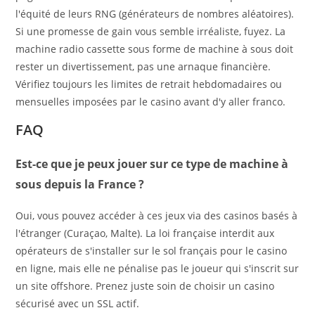
l'équité de leurs RNG (générateurs de nombres aléatoires).
Si une promesse de gain vous semble irréaliste, fuyez. La
machine radio cassette sous forme de machine à sous doit
rester un divertissement, pas une arnaque financière.
Vérifiez toujours les limites de retrait hebdomadaires ou
mensuelles imposées par le casino avant d'y aller franco.
FAQ
Est-ce que je peux jouer sur ce type de machine à
sous depuis la France ?
Oui, vous pouvez accéder à ces jeux via des casinos basés à
l'étranger (Curaçao, Malte). La loi française interdit aux
opérateurs de s'installer sur le sol français pour le casino
en ligne, mais elle ne pénalise pas le joueur qui s'inscrit sur
un site offshore. Prenez juste soin de choisir un casino
sécurisé avec un SSL actif.