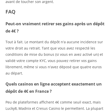
avant de toucher son argent.
FAQ
Peut-on vraiment retirer ses gains après un dépôt
de 4€ ?
Tout à fait. Le montant du dépôt n'a aucune incidence sur
votre droit au retrait. Tant que vous avez respecté les
conditions de mise du bonus (si vous en avez activé un) et
validé votre compte KYC, vous pouvez retirer vos gains
librement, même si vous n'avez déposé que quatre euros
au départ.
Quels casinos en ligne acceptent exactement un
dépôt de 4€ en France ?
Peu de plateformes affichent 4€ comme seuil exact, mais
Lucky8, Madnix et Cresus Casino le permettent. La plupart