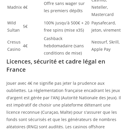
Offre sans wager sur
Madnix
4€
Neteller,
les premiers dépôts
Mastercard
Wild
100% jusqu'à 500€ + 20
Paysafecard,
5€
Sultan
free spins (mise x35)
Jeton, virement
Cashback
Cresus
Neosurf, Skrill,
4€
hebdomadaire (sans
Casino
Apple Pay
conditions de mise)
Licences, sécurité et cadre légal en
France
Jouer avec 4€ ne signifie pas jeter la prudence aux
oubliettes. La réglementation française encadrant les jeux
d'argent est gérée par l'ANJ (Autorité Nationale des Jeux). Il
est impératif de choisir une plateforme détenant une
licence reconnue (Curaçao, Malte) pour s'assurer que les
fonds sont sécurisés et que les générateurs de nombres
aléatoires (RNG) sont audités. Les casinos offshore