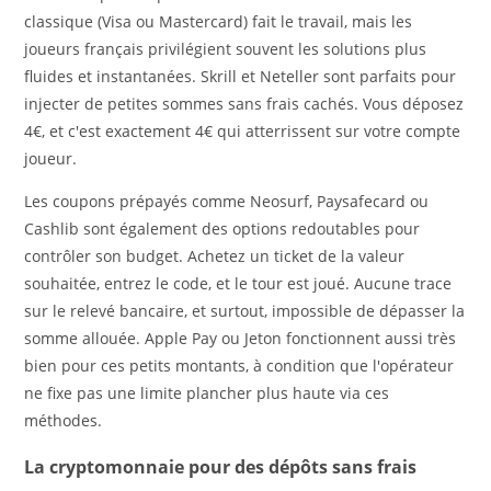
classique (Visa ou Mastercard) fait le travail, mais les
joueurs français privilégient souvent les solutions plus
fluides et instantanées. Skrill et Neteller sont parfaits pour
injecter de petites sommes sans frais cachés. Vous déposez
4€, et c'est exactement 4€ qui atterrissent sur votre compte
joueur.
Les coupons prépayés comme Neosurf, Paysafecard ou
Cashlib sont également des options redoutables pour
contrôler son budget. Achetez un ticket de la valeur
souhaitée, entrez le code, et le tour est joué. Aucune trace
sur le relevé bancaire, et surtout, impossible de dépasser la
somme allouée. Apple Pay ou Jeton fonctionnent aussi très
bien pour ces petits montants, à condition que l'opérateur
ne fixe pas une limite plancher plus haute via ces
méthodes.
La cryptomonnaie pour des dépôts sans frais