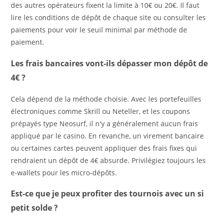
des autres opérateurs fixent la limite à 10€ ou 20€. Il faut
lire les conditions de dépôt de chaque site ou consulter les
paiements pour voir le seuil minimal par méthode de
paiement.
Les frais bancaires vont-ils dépasser mon dépôt de
4€ ?
Cela dépend de la méthode choisie. Avec les portefeuilles
électroniques comme Skrill ou Neteller, et les coupons
prépayés type Neosurf, il n'y a généralement aucun frais
appliqué par le casino. En revanche, un virement bancaire
ou certaines cartes peuvent appliquer des frais fixes qui
rendraient un dépôt de 4€ absurde. Privilégiez toujours les
e-wallets pour les micro-dépôts.
Est-ce que je peux profiter des tournois avec un si
petit solde ?