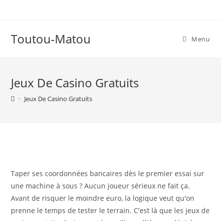
Skip
to
content
Toutou-Matou
Menu
Jeux De Casino Gratuits
>
Jeux De Casino Gratuits
Taper ses coordonnées bancaires dès le premier essai sur
une machine à sous ? Aucun joueur sérieux ne fait ça.
Avant de risquer le moindre euro, la logique veut qu'on
prenne le temps de tester le terrain. C'est là que les jeux de