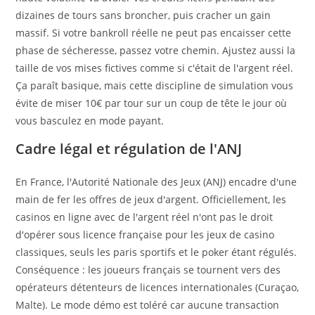
dizaines de tours sans broncher, puis cracher un gain
massif. Si votre bankroll réelle ne peut pas encaisser cette
phase de sécheresse, passez votre chemin. Ajustez aussi la
taille de vos mises fictives comme si c'était de l'argent réel.
Ça paraît basique, mais cette discipline de simulation vous
évite de miser 10€ par tour sur un coup de tête le jour où
vous basculez en mode payant.
Cadre légal et régulation de l'ANJ
En France, l'Autorité Nationale des Jeux (ANJ) encadre d'une
main de fer les offres de jeux d'argent. Officiellement, les
casinos en ligne avec de l'argent réel n'ont pas le droit
d'opérer sous licence française pour les jeux de casino
classiques, seuls les paris sportifs et le poker étant régulés.
Conséquence : les joueurs français se tournent vers des
opérateurs détenteurs de licences internationales (Curaçao,
Malte). Le mode démo est toléré car aucune transaction