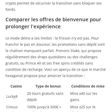
crypto permet de sécuriser la transition sans bloquer ses
fonds.
Comparer les offres de bienvenue pour
prolonger l'expérience
Le mode démo a ses limites : le frisson n'y est pas. Pour
franchir le pas en douceur, les promotions sans dépôt sont
le chaînon manquant parfait. Prenons Stake, qui propose
régulièrement des drops quotidiens ou des challenges
gratuits, ou Prince Ali et ses free spins crédités sans
condition de recharge. Voici un aperçu de ce que le marché
hexagonal propose pour amorcer la transition :
Casino
Type de bonus
Conditions de mise
20 tours gratuits sans
Mise x40 sur les
Lucky8
dépôt
gains
Cresus
100% jusqu'à 500€ +
Mise x25 sur le