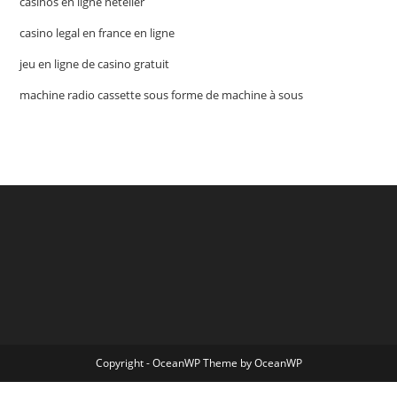
casinos en ligne neteller
casino legal en france en ligne
jeu en ligne de casino gratuit
machine radio cassette sous forme de machine à sous
Copyright - OceanWP Theme by OceanWP