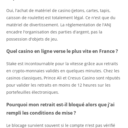
Oui, l'achat de matériel de casino (jetons, cartes, tapis,
caisson de roulette) est totalement légal. Ce n'est que du
matériel de divertissement. La réglementation de l'ANJ
encadre l'organisation des parties d'argent, pas la
possession d'objets de jeu.
Quel casino en ligne verse le plus vite en France ?
Stake est incontournable pour la vitesse grâce aux retraits
en crypto-monnaies validés en quelques minutes. Chez les
casinos classiques, Prince Ali et Cresus Casino sont réputés
pour valider les retraits en moins de 12 heures sur les
portefeuilles électroniques.
Pourquoi mon retrait est-il bloqué alors que j'ai
rempli les conditions de mise ?
Le blocage survient souvent si le compte n'est pas vérifié