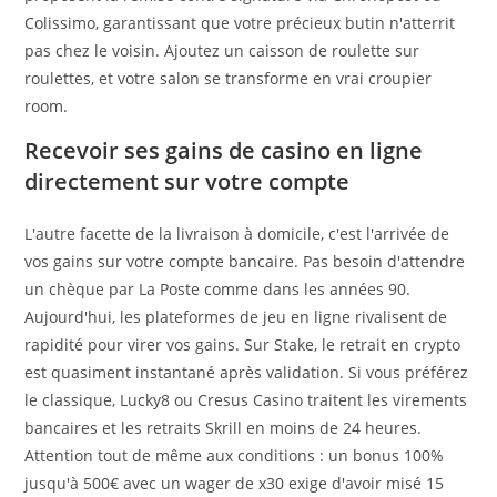
Colissimo, garantissant que votre précieux butin n'atterrit
pas chez le voisin. Ajoutez un caisson de roulette sur
roulettes, et votre salon se transforme en vrai croupier
room.
Recevoir ses gains de casino en ligne
directement sur votre compte
L'autre facette de la livraison à domicile, c'est l'arrivée de
vos gains sur votre compte bancaire. Pas besoin d'attendre
un chèque par La Poste comme dans les années 90.
Aujourd'hui, les plateformes de jeu en ligne rivalisent de
rapidité pour virer vos gains. Sur Stake, le retrait en crypto
est quasiment instantané après validation. Si vous préférez
le classique, Lucky8 ou Cresus Casino traitent les virements
bancaires et les retraits Skrill en moins de 24 heures.
Attention tout de même aux conditions : un bonus 100%
jusqu'à 500€ avec un wager de x30 exige d'avoir misé 15