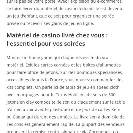
sur le pas de votre porte. Avec l'explosion du e-commerce,
se faire livrer du matériel de casino à domicile est devenu
un jeu d'enfant, que ce soit pour organiser une soirée
privée ou recevoir ses gains de jeu en ligne.
Matériel de casino livré chez vous :
l'essentiel pour vos soirées
Monter un home game qui claque nécessite du vrai
matériel. Exit les cartes cornées et les boîtes d'allumettes
pour faire office de jetons. Sur des boutiques spécialisées
accessibles depuis la France, vous pouvez commander des
kits complets. On parle ici de tapis de jeu en speed cloth
avec marquages pour le Texas Hold'em, de sets de 500
jetons en clay composite (le son du claquement sur la table
n'a rien à voir avec le plastique) et de jeux de cartes Kem
ou Copag qui durent des années. La livraison à domicile de
ces colis est généralement rapide. La plupart des vendeurs
proposent la remise contre signature via Chronopost ou