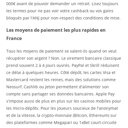
000€ avant de pouvoir demander un retrait. Lisez toujours
les termes pour ne pas voir votre cashback ou vos gains
bloqués par l'ANJ pour non-respect des conditions de mise.
Les moyens de paiement les plus rapides en
France
Tous les moyens de paiement se valent-ils quand on veut
récupérer son argent ? Non. Le virement bancaire classique
prend souvent 2 à 4 jours ouvrés. PayPal et Skrill réduisent
ce délai à quelques heures. Côté dépôt, les cartes Visa et
Mastercard restent les reines, mais des solutions comme
Neosurf, Cashlib ou Jeton permettent d'alimenter son
compte sans partager ses données bancaires. Apple Pay
s'impose aussi de plus en plus sur les casinos mobiles pour
les micro-dépôts. Pour les joueurs soucieux de l'anonymat
et de la vitesse, la crypto-monnaie (Bitcoin, Ethereum) sur
des plateformes comme Megapari ou 1xBet court-circuite