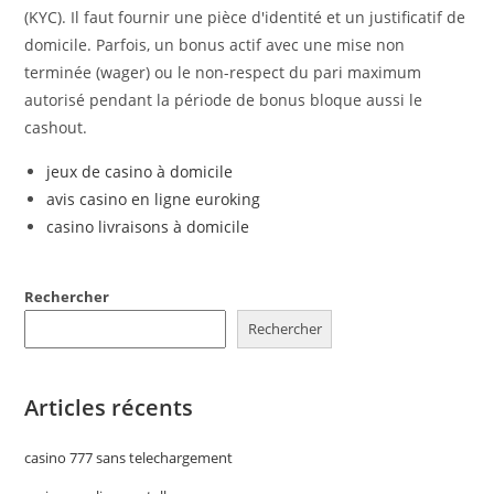
(KYC). Il faut fournir une pièce d'identité et un justificatif de
domicile. Parfois, un bonus actif avec une mise non
terminée (wager) ou le non-respect du pari maximum
autorisé pendant la période de bonus bloque aussi le
cashout.
jeux de casino à domicile
avis casino en ligne euroking
casino livraisons à domicile
Rechercher
Rechercher
Articles récents
casino 777 sans telechargement