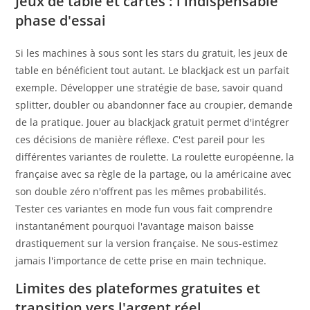
Jeux de table et cartes : l'indispensable
phase d'essai
Si les machines à sous sont les stars du gratuit, les jeux de
table en bénéficient tout autant. Le blackjack est un parfait
exemple. Développer une stratégie de base, savoir quand
splitter, doubler ou abandonner face au croupier, demande
de la pratique. Jouer au blackjack gratuit permet d'intégrer
ces décisions de manière réflexe. C'est pareil pour les
différentes variantes de roulette. La roulette européenne, la
française avec sa règle de la partage, ou la américaine avec
son double zéro n'offrent pas les mêmes probabilités.
Tester ces variantes en mode fun vous fait comprendre
instantanément pourquoi l'avantage maison baisse
drastiquement sur la version française. Ne sous-estimez
jamais l'importance de cette prise en main technique.
Limites des plateformes gratuites et
transition vers l'argent réel