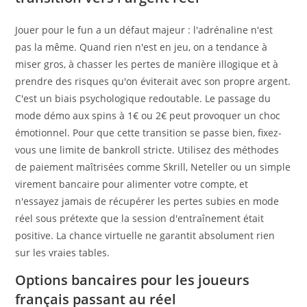
Jouer pour le fun a un défaut majeur : l'adrénaline n'est
pas la même. Quand rien n'est en jeu, on a tendance à
miser gros, à chasser les pertes de manière illogique et à
prendre des risques qu'on éviterait avec son propre argent.
C'est un biais psychologique redoutable. Le passage du
mode démo aux spins à 1€ ou 2€ peut provoquer un choc
émotionnel. Pour que cette transition se passe bien, fixez-
vous une limite de bankroll stricte. Utilisez des méthodes
de paiement maîtrisées comme Skrill, Neteller ou un simple
virement bancaire pour alimenter votre compte, et
n'essayez jamais de récupérer les pertes subies en mode
réel sous prétexte que la session d'entraînement était
positive. La chance virtuelle ne garantit absolument rien
sur les vraies tables.
Options bancaires pour les joueurs
français passant au réel