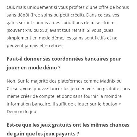
Oui, mais uniquement si vous profitez d'une offre de bonus
sans dépôt (free spins ou petit crédit). Dans ce cas, vos
gains seront soumis à des conditions de mise strictes
(souvent x40 ou x50) avant tout retrait. Si vous jouez
simplement en mode démo, les gains sont fictifs et ne
peuvent jamais être retirés.
Faut-il donner ses coordonnées bancaires pour
jouer en mode démo ?
Non. Sur la majorité des plateformes comme Madnix ou
Cresus, vous pouvez lancer les jeux en version gratuite sans
même créer de compte, et donc sans fournir la moindre
information bancaire. Il suffit de cliquer sur le bouton «
Démo » du jeu.
Est-ce que les jeux gratuits ont les mêmes chances
de gain que les jeux payants ?