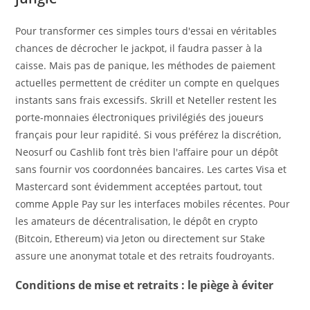
Pour transformer ces simples tours d'essai en véritables
chances de décrocher le jackpot, il faudra passer à la
caisse. Mais pas de panique, les méthodes de paiement
actuelles permettent de créditer un compte en quelques
instants sans frais excessifs. Skrill et Neteller restent les
porte-monnaies électroniques privilégiés des joueurs
français pour leur rapidité. Si vous préférez la discrétion,
Neosurf ou Cashlib font très bien l'affaire pour un dépôt
sans fournir vos coordonnées bancaires. Les cartes Visa et
Mastercard sont évidemment acceptées partout, tout
comme Apple Pay sur les interfaces mobiles récentes. Pour
les amateurs de décentralisation, le dépôt en crypto
(Bitcoin, Ethereum) via Jeton ou directement sur Stake
assure une anonymat totale et des retraits foudroyants.
Conditions de mise et retraits : le piège à éviter