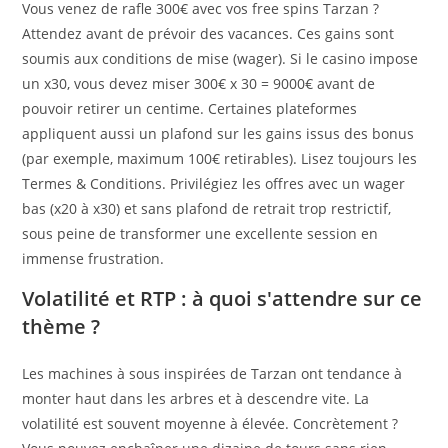
Vous venez de rafle 300€ avec vos free spins Tarzan ?
Attendez avant de prévoir des vacances. Ces gains sont
soumis aux conditions de mise (wager). Si le casino impose
un x30, vous devez miser 300€ x 30 = 9000€ avant de
pouvoir retirer un centime. Certaines plateformes
appliquent aussi un plafond sur les gains issus des bonus
(par exemple, maximum 100€ retirables). Lisez toujours les
Termes & Conditions. Privilégiez les offres avec un wager
bas (x20 à x30) et sans plafond de retrait trop restrictif,
sous peine de transformer une excellente session en
immense frustration.
Volatilité et RTP : à quoi s'attendre sur ce
thème ?
Les machines à sous inspirées de Tarzan ont tendance à
monter haut dans les arbres et à descendre vite. La
volatilité est souvent moyenne à élevée. Concrètement ?