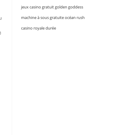
jeux casino gratuit golden goddess
machine à sous gratuite océan rush
u
casino royale durée
é