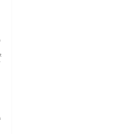
a
t
r
s