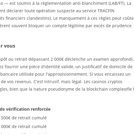
o — est soumis à la réglementation anti-blanchiment (LAB/FT). La
vent déclarer toute opération suspecte au service TRACFIN
its financiers clandestins). Le manquement à ces règles peut coûte
éfèrent souvent bloquer un compte légitime par excès de prudence
ur vous
dépôt ou retrait dépassant 2 000€ déclenche un examen approfondi.
fournir une pièce d'identité valide, un justificatif de domicile de
e bancaire utilisée pour l'approvisionnement. Si vous encaissez un
 de vos revenus. C'est intrusif, mais légal. Les casinos cryptos
les, bien que la nature pseudonyme de la blockchain complexifie 
 de vérification renforcée
 500€ de retrait cumulé
 000€ de retrait cumulé