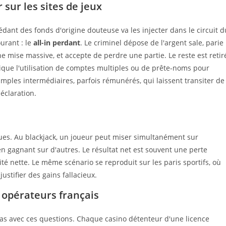
sur les sites de jeux
édant des fonds d'origine douteuse va les injecter dans le circuit d
urant : le
all-in perdant
. Le criminel dépose de l'argent sale, parie
e mise massive, et accepte de perdre une partie. Le reste est retir
ique l'utilisation de comptes multiples ou de prête-noms pour
imples intermédiaires, parfois rémunérés, qui laissent transiter de
éclaration.
ques. Au blackjack, un joueur peut miser simultanément sur
n gagnant sur d'autres. Le résultat net est souvent une perte
ité nette. Le même scénario se reproduit sur les paris sportifs, où
stifier des gains fallacieux.
 opérateurs français
 pas avec ces questions. Chaque casino détenteur d'une licence