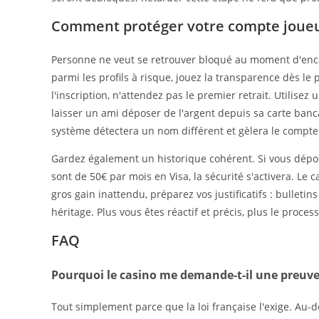
Comment protéger votre compte joueur
Personne ne veut se retrouver bloqué au moment d'enca
parmi les profils à risque, jouez la transparence dès l
l'inscription, n'attendez pas le premier retrait. Utilis
laisser un ami déposer de l'argent depuis sa carte banc
système détectera un nom différent et gèlera le compt
Gardez également un historique cohérent. Si vous dépo
sont de 50€ par mois en Visa, la sécurité s'activera. Le
gros gain inattendu, préparez vos justificatifs : bulleti
héritage. Plus vous êtes réactif et précis, plus le process
FAQ
Pourquoi le casino me demande-t-il une preuve 
Tout simplement parce que la loi française l'exige. Au-de