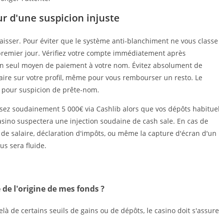
 d'une suspicion injuste
isser. Pour éviter que le système anti-blanchiment ne vous classe
e premier jour. Vérifiez votre compte immédiatement après
ez un seul moyen de paiement à votre nom. Évitez absolument de
aire sur votre profil, même pour vous rembourser un resto. Le
e pour suspicion de prête-nom.
sez soudainement 5 000€ via Cashlib alors que vos dépôts habitue
 casino suspectera une injection soudaine de cash sale. En cas de
ns de salaire, déclaration d'impôts, ou même la capture d'écran d'un
us sera fluide.
de l'origine de mes fonds ?
là de certains seuils de gains ou de dépôts, le casino doit s'assure