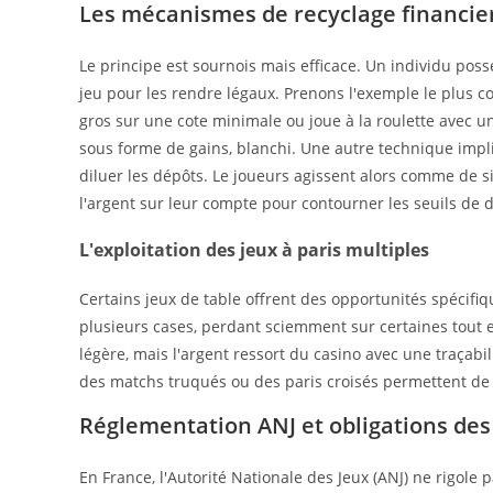
Les mécanismes de recyclage financier 
Le principe est sournois mais efficace. Un individu poss
jeu pour les rendre légaux. Prenons l'exemple le plus co
gros sur une cote minimale ou joue à la roulette avec un
sous forme de gains, blanchi. Une autre technique impl
diluer les dépôts. Le joueurs agissent alors comme de s
l'argent sur leur compte pour contourner les seuils de d
L'exploitation des jeux à paris multiples
Certains jeux de table offrent des opportunités spécifi
plusieurs cases, perdant sciemment sur certaines tout e
légère, mais l'argent ressort du casino avec une traçabil
des matchs truqués ou des paris croisés permettent de ju
Réglementation ANJ et obligations des
En France, l'Autorité Nationale des Jeux (ANJ) ne rigole