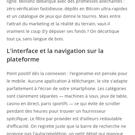
ligne. Millionz débarque avec des promesses alléchantes :
zéro vérification fastidieuse, dépôts en Bitcoin ultra-rapides
et un catalogue de jeux qui donne le tournis. Mais entre
l'attrait du marketing et la réalité du terrain, vaut-il
vraiment le coup d'y déposer ses fonds ? On décortique
tout ça, sans langue de bois.
L'interface et la navigation sur la
plateforme
Point positif dès la connexion : l'ergonomie est pensée pour
le mobile. Aucune application à télécharger, le site s'adapte
parfaitement à l'écran de votre smartphone. Les catégories
sont clairement séparées — machines à sous, jeux de table,
casino en direct, paris sportifs — ce qui évite de scroller
pendant des heures pour trouver un fournisseur
spécifique. Le filtre par provider est d'ailleurs redoutable
d'efficacité. On regrette juste que la barre de recherche ne
propose pas l'autocomplétion, un petit détail qui manque