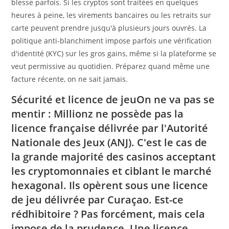
blesse parfois. Si les cryptos sont traitées en quelques
heures à peine, les virements bancaires ou les retraits sur
carte peuvent prendre jusqu'à plusieurs jours ouvrés. La
politique anti-blanchiment impose parfois une vérification
d'identité (KYC) sur les gros gains, même si la plateforme se
veut permissive au quotidien. Préparez quand même une
facture récente, on ne sait jamais.
Sécurité et licence de jeuOn ne va pas se
mentir : Millionz ne possède pas la
licence française délivrée par l'Autorité
Nationale des Jeux (ANJ). C'est le cas de
la grande majorité des casinos acceptant
les cryptomonnaies et ciblant le marché
hexagonal. Ils opèrent sous une licence
de jeu délivrée par Curaçao. Est-ce
rédhibitoire ? Pas forcément, mais cela
impose de la prudence. Une licence