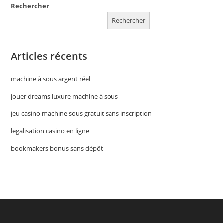
Rechercher
Rechercher
Articles récents
machine à sous argent réel
jouer dreams luxure machine à sous
jeu casino machine sous gratuit sans inscription
legalisation casino en ligne
bookmakers bonus sans dépôt