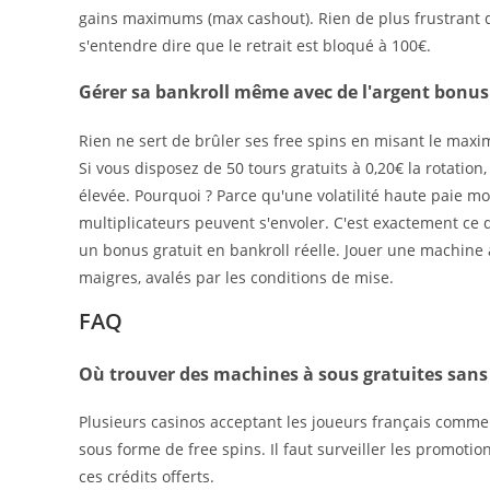
gains maximums (max cashout). Rien de plus frustrant q
s'entendre dire que le retrait est bloqué à 100€.
Gérer sa bankroll même avec de l'argent bonus
Rien ne sert de brûler ses free spins en misant le ma
Si vous disposez de 50 tours gratuits à 0,20€ la rotation,
élevée. Pourquoi ? Parce qu'une volatilité haute paie m
multiplicateurs peuvent s'envoler. C'est exactement ce 
un bonus gratuit en bankroll réelle. Jouer une machine à
maigres, avalés par les conditions de mise.
FAQ
Où trouver des machines à sous gratuites sans
Plusieurs casinos acceptant les joueurs français comme
sous forme de free spins. Il faut surveiller les promot
ces crédits offerts.