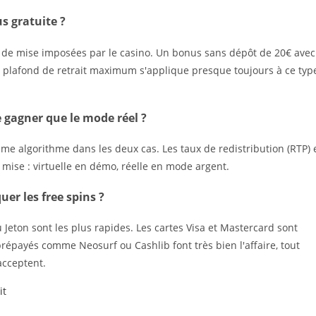
s gratuite ?
s de mise imposées par le casino. Un bonus sans dépôt de 20€ avec
n plafond de retrait maximum s'applique presque toujours à ce typ
gagner que le mode réel ?
me algorithme dans les deux cas. Les taux de redistribution (RTP) 
la mise : virtuelle en démo, réelle en mode argent.
er les free spins ?
 Jeton sont les plus rapides. Les cartes Visa et Mastercard sont
répayés comme Neosurf ou Cashlib font très bien l'affaire, tout
acceptent.
it