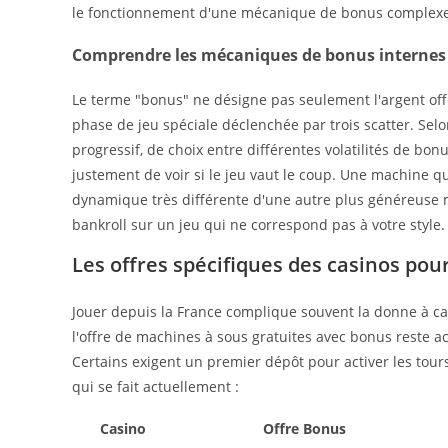
le fonctionnement d'une mécanique de bonus complexe a
Comprendre les mécaniques de bonus internes
Le terme "bonus" ne désigne pas seulement l'argent offer
phase de jeu spéciale déclenchée par trois scatter. Selo
progressif, de choix entre différentes volatilités de b
justement de voir si le jeu vaut le coup. Une machine q
dynamique très différente d'une autre plus généreuse m
bankroll sur un jeu qui ne correspond pas à votre style.
Les offres spécifiques des casinos pou
Jouer depuis la France complique souvent la donne à caus
l'offre de machines à sous gratuites avec bonus reste a
Certains exigent un premier dépôt pour activer les tours 
qui se fait actuellement :
Casino
Offre Bonus