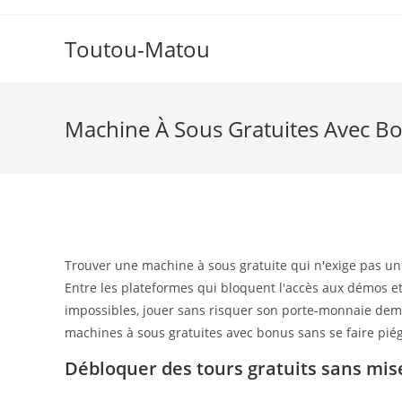
Skip
to
Toutou-Matou
content
Machine À Sous Gratuites Avec B
Trouver une machine à sous gratuite qui n'exige pas un 
Entre les plateformes qui bloquent l'accès aux démos et
impossibles, jouer sans risquer son porte-monnaie dem
machines à sous gratuites avec bonus sans se faire piég
Débloquer des tours gratuits sans mis