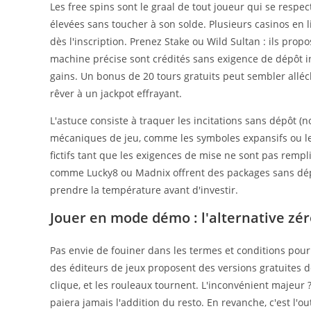
Les free spins sont le graal de tout joueur qui se respecte
élevées sans toucher à son solde. Plusieurs casinos en li
dès l'inscription. Prenez Stake ou Wild Sultan : ils p
machine précise sont crédités sans exigence de dépôt in
gains. Un bonus de 20 tours gratuits peut sembler allécha
rêver à un jackpot effrayant.
L'astuce consiste à traquer les incitations sans dépôt (
mécaniques de jeu, comme les symboles expansifs ou les 
fictifs tant que les exigences de mise ne sont pas rempl
comme Lucky8 ou Madnix offrent des packages sans dépô
prendre la température avant d'investir.
Jouer en mode démo : l'alternative zér
Pas envie de fouiner dans les termes et conditions pour
des éditeurs de jeux proposent des versions gratuites de
clique, et les rouleaux tournent. L'inconvénient majeur 
paiera jamais l'addition du resto. En revanche, c'est l'o