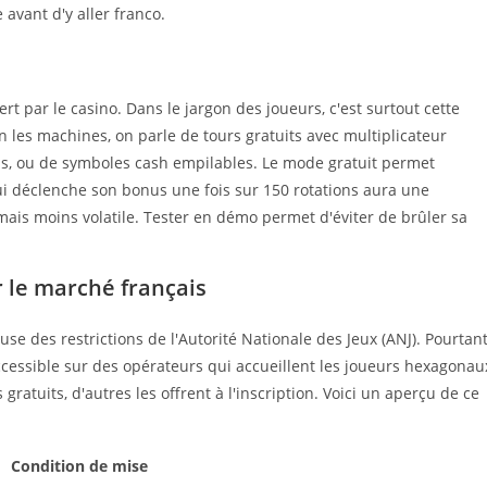
vant d'y aller franco.
t par le casino. Dans le jargon des joueurs, c'est surtout cette
n les machines, on parle de tours gratuits avec multiplicateur
onus, ou de symboles cash empilables. Le mode gratuit permet
ui déclenche son bonus une fois sur 150 rotations aura une
ais moins volatile. Tester en démo permet d'éviter de brûler sa
r le marché français
e des restrictions de l'Autorité Nationale des Jeux (ANJ). Pourtant
ccessible sur des opérateurs qui accueillent les joueurs hexagonau
gratuits, d'autres les offrent à l'inscription. Voici un aperçu de ce
Condition de mise