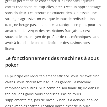
gratuit permet de se concentrer sur l'essentiel : quelles
cartes conserver, et lesquelles jeter. C'est un apprentissage
sans douleur. Les erreurs ne coûtent rien. On essaie une
stratégie agressive, on voit que le taux de redistribution
(RTP) ne bouge pas, on adapte sa tactique. En plus, pour les
amateurs de l'ANJ et des restrictions françaises, c'est
souvent le seul moyen de profiter de ces mécaniques sans
avoir à franchir le pas du dépôt sur des casinos hors
licence.
Le fonctionnement des machines à sous
poker
Le principe est redoutablement efficace. Vous recevez cinq
cartes. Vous choisissez lesquelles garder. La machine
remplace les autres. Si la combinaison finale figure dans le
tableau des gains, vous encaissez. Pas de tours
supplémentaires, pas de niveaux bonus à débloquer avec
des symboles scatter. Le video poker, c'est de la pure