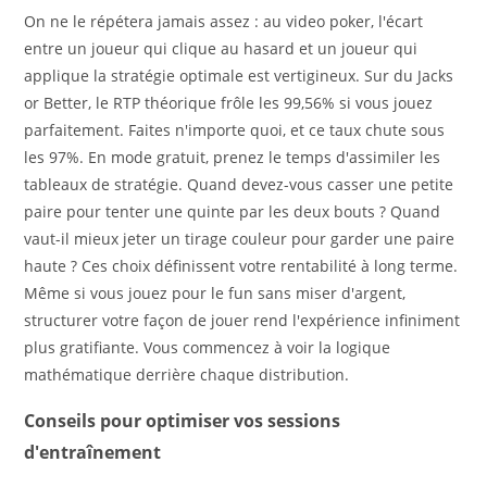
On ne le répétera jamais assez : au video poker, l'écart
entre un joueur qui clique au hasard et un joueur qui
applique la stratégie optimale est vertigineux. Sur du Jacks
or Better, le RTP théorique frôle les 99,56% si vous jouez
parfaitement. Faites n'importe quoi, et ce taux chute sous
les 97%. En mode gratuit, prenez le temps d'assimiler les
tableaux de stratégie. Quand devez-vous casser une petite
paire pour tenter une quinte par les deux bouts ? Quand
vaut-il mieux jeter un tirage couleur pour garder une paire
haute ? Ces choix définissent votre rentabilité à long terme.
Même si vous jouez pour le fun sans miser d'argent,
structurer votre façon de jouer rend l'expérience infiniment
plus gratifiante. Vous commencez à voir la logique
mathématique derrière chaque distribution.
Conseils pour optimiser vos sessions
d'entraînement