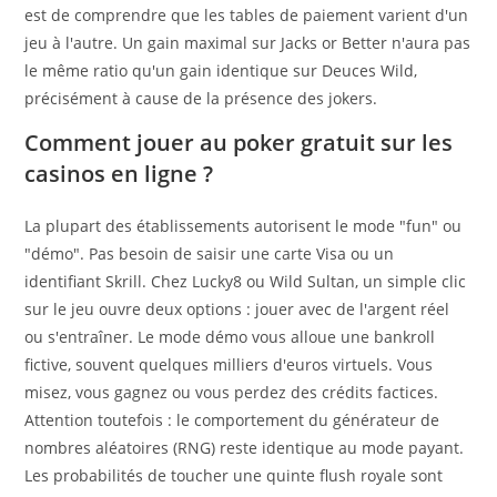
est de comprendre que les tables de paiement varient d'un
jeu à l'autre. Un gain maximal sur Jacks or Better n'aura pas
le même ratio qu'un gain identique sur Deuces Wild,
précisément à cause de la présence des jokers.
Comment jouer au poker gratuit sur les
casinos en ligne ?
La plupart des établissements autorisent le mode "fun" ou
"démo". Pas besoin de saisir une carte Visa ou un
identifiant Skrill. Chez Lucky8 ou Wild Sultan, un simple clic
sur le jeu ouvre deux options : jouer avec de l'argent réel
ou s'entraîner. Le mode démo vous alloue une bankroll
fictive, souvent quelques milliers d'euros virtuels. Vous
misez, vous gagnez ou vous perdez des crédits factices.
Attention toutefois : le comportement du générateur de
nombres aléatoires (RNG) reste identique au mode payant.
Les probabilités de toucher une quinte flush royale sont