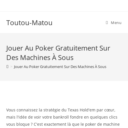
Skip
to
content
Toutou-Matou
Menu
Jouer Au Poker Gratuitement Sur
Des Machines À Sous
>
Jouer Au Poker Gratuitement Sur Des Machines À Sous
Vous connaissez la stratégie du Texas Hold'em par cœur,
mais l'idée de voir votre bankroll fondre en quelques clics
vous bloque ? C'est exactement là que le poker de machine