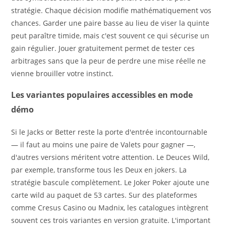
stratégie. Chaque décision modifie mathématiquement vos
chances. Garder une paire basse au lieu de viser la quinte
peut paraître timide, mais c'est souvent ce qui sécurise un
gain régulier. Jouer gratuitement permet de tester ces
arbitrages sans que la peur de perdre une mise réelle ne
vienne brouiller votre instinct.
Les variantes populaires accessibles en mode
démo
Si le Jacks or Better reste la porte d'entrée incontournable
— il faut au moins une paire de Valets pour gagner —,
d'autres versions méritent votre attention. Le Deuces Wild,
par exemple, transforme tous les Deux en jokers. La
stratégie bascule complètement. Le Joker Poker ajoute une
carte wild au paquet de 53 cartes. Sur des plateformes
comme Cresus Casino ou Madnix, les catalogues intègrent
souvent ces trois variantes en version gratuite. L'important