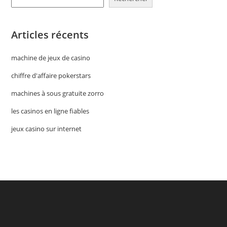
Articles récents
machine de jeux de casino
chiffre d'affaire pokerstars
machines à sous gratuite zorro
les casinos en ligne fiables
jeux casino sur internet