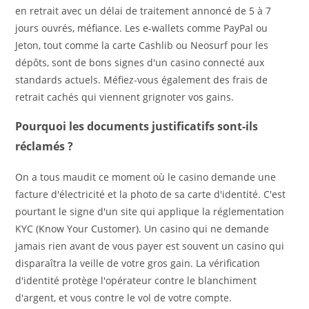
en retrait avec un délai de traitement annoncé de 5 à 7
jours ouvrés, méfiance. Les e-wallets comme PayPal ou
Jeton, tout comme la carte Cashlib ou Neosurf pour les
dépôts, sont de bons signes d'un casino connecté aux
standards actuels. Méfiez-vous également des frais de
retrait cachés qui viennent grignoter vos gains.
Pourquoi les documents justificatifs sont-ils
réclamés ?
On a tous maudit ce moment où le casino demande une
facture d'électricité et la photo de sa carte d'identité. C'est
pourtant le signe d'un site qui applique la réglementation
KYC (Know Your Customer). Un casino qui ne demande
jamais rien avant de vous payer est souvent un casino qui
disparaîtra la veille de votre gros gain. La vérification
d'identité protège l'opérateur contre le blanchiment
d'argent, et vous contre le vol de votre compte.