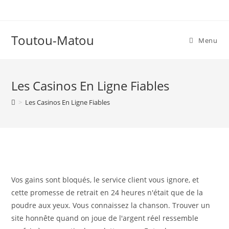
Skip
to
content
Toutou-Matou
Menu
Les Casinos En Ligne Fiables
>
Les Casinos En Ligne Fiables
Vos gains sont bloqués, le service client vous ignore, et
cette promesse de retrait en 24 heures n'était que de la
poudre aux yeux. Vous connaissez la chanson. Trouver un
site honnête quand on joue de l'argent réel ressemble