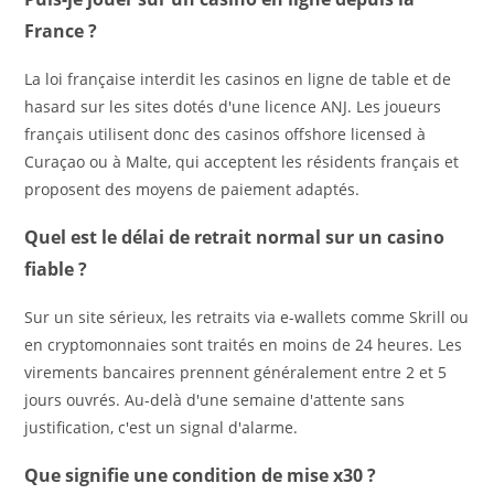
France ?
La loi française interdit les casinos en ligne de table et de
hasard sur les sites dotés d'une licence ANJ. Les joueurs
français utilisent donc des casinos offshore licensed à
Curaçao ou à Malte, qui acceptent les résidents français et
proposent des moyens de paiement adaptés.
Quel est le délai de retrait normal sur un casino
fiable ?
Sur un site sérieux, les retraits via e-wallets comme Skrill ou
en cryptomonnaies sont traités en moins de 24 heures. Les
virements bancaires prennent généralement entre 2 et 5
jours ouvrés. Au-delà d'une semaine d'attente sans
justification, c'est un signal d'alarme.
Que signifie une condition de mise x30 ?