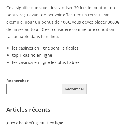
Cela signifie que vous devez miser 30 fois le montant du
bonus reçu avant de pouvoir effectuer un retrait. Par
exemple, pour un bonus de 100€, vous devez placer 3000€
de mises au total. C'est considéré comme une condition
raisonnable dans le milieu.
les casinos en ligne sont ils fiables
top 1 casino en ligne
les casinos en ligne les plus fiables
Rechercher
Rechercher
Articles récents
jouer a book of ra gratuit en ligne