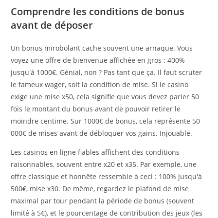
Comprendre les conditions de bonus
avant de déposer
Un bonus mirobolant cache souvent une arnaque. Vous
voyez une offre de bienvenue affichée en gros : 400%
jusqu'à 1000€. Génial, non ? Pas tant que ça. Il faut scruter
le fameux wager, soit la condition de mise. Si le casino
exige une mise x50, cela signifie que vous devez parier 50
fois le montant du bonus avant de pouvoir retirer le
moindre centime. Sur 1000€ de bonus, cela représente 50
000€ de mises avant de débloquer vos gains. Injouable.
Les casinos en ligne fiables affichent des conditions
raisonnables, souvent entre x20 et x35. Par exemple, une
offre classique et honnête ressemble à ceci : 100% jusqu'à
500€, mise x30. De même, regardez le plafond de mise
maximal par tour pendant la période de bonus (souvent
limité à 5€), et le pourcentage de contribution des jeux (les