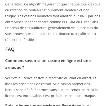
Generator). Ce algorithme garantit que chaque tour de roue
ou rotation de rouleau est purement aléatoire et non
truqué. Les casinos honnêtes font auditer leur RNG par des
entreprises indépendantes comme eCOGRA ou iTech Labs.
Le sceau de ces auditeurs, généralement visible en bas du
site, prouve que le taux de redistribution (RTP) affiché est
réel et non falsifié.
FAQ
Comment savoir si un casino en ligne est une
arnaque ?
Vérifiez la licence, testez la réactivité du chat en direct, et
lisez les conditions de retrait. Si le casino promet des
bonus sans dépôt énormes sans aucune condition ou si la
licence est introuvable, c'est probablement une arnaque.
Puis-je jouer sur un casino en ligne depuis la