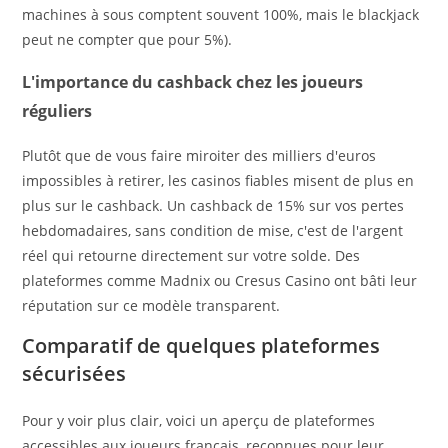
machines à sous comptent souvent 100%, mais le blackjack
peut ne compter que pour 5%).
L'importance du cashback chez les joueurs
réguliers
Plutôt que de vous faire miroiter des milliers d'euros
impossibles à retirer, les casinos fiables misent de plus en
plus sur le cashback. Un cashback de 15% sur vos pertes
hebdomadaires, sans condition de mise, c'est de l'argent
réel qui retourne directement sur votre solde. Des
plateformes comme Madnix ou Cresus Casino ont bâti leur
réputation sur ce modèle transparent.
Comparatif de quelques plateformes
sécurisées
Pour y voir plus clair, voici un aperçu de plateformes
accessibles aux joueurs français, reconnues pour leur