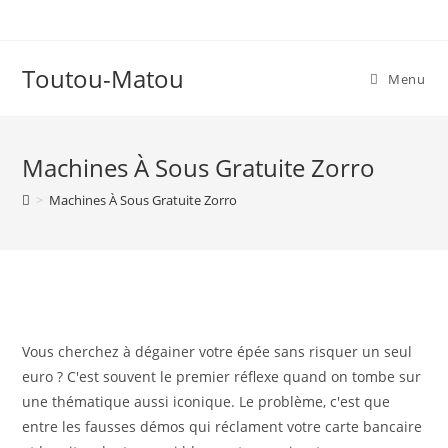
Skip
to
content
Toutou-Matou
Menu
Machines À Sous Gratuite Zorro
>
Machines À Sous Gratuite Zorro
Vous cherchez à dégainer votre épée sans risquer un seul
euro ? C'est souvent le premier réflexe quand on tombe sur
une thématique aussi iconique. Le problème, c'est que
entre les fausses démos qui réclament votre carte bancaire