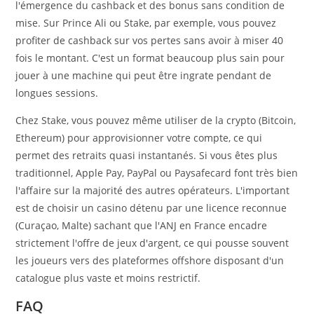
l'émergence du cashback et des bonus sans condition de
mise. Sur Prince Ali ou Stake, par exemple, vous pouvez
profiter de cashback sur vos pertes sans avoir à miser 40
fois le montant. C'est un format beaucoup plus sain pour
jouer à une machine qui peut être ingrate pendant de
longues sessions.
Chez Stake, vous pouvez même utiliser de la crypto (Bitcoin,
Ethereum) pour approvisionner votre compte, ce qui
permet des retraits quasi instantanés. Si vous êtes plus
traditionnel, Apple Pay, PayPal ou Paysafecard font très bien
l'affaire sur la majorité des autres opérateurs. L'important
est de choisir un casino détenu par une licence reconnue
(Curaçao, Malte) sachant que l'ANJ en France encadre
strictement l'offre de jeux d'argent, ce qui pousse souvent
les joueurs vers des plateformes offshore disposant d'un
catalogue plus vaste et moins restrictif.
FAQ