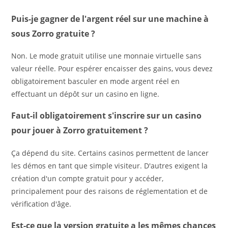
Puis-je gagner de l'argent réel sur une machine à
sous Zorro gratuite ?
Non. Le mode gratuit utilise une monnaie virtuelle sans
valeur réelle. Pour espérer encaisser des gains, vous devez
obligatoirement basculer en mode argent réel en
effectuant un dépôt sur un casino en ligne.
Faut-il obligatoirement s'inscrire sur un casino
pour jouer à Zorro gratuitement ?
Ça dépend du site. Certains casinos permettent de lancer
les démos en tant que simple visiteur. D'autres exigent la
création d'un compte gratuit pour y accéder,
principalement pour des raisons de réglementation et de
vérification d'âge.
Est-ce que la version gratuite a les mêmes chances