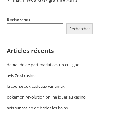
machines à sous gratuite zorro
Rechercher
Rechercher
Articles récents
demande de partenariat casino en ligne
avis 7red casino
la course aux cadeaux winamax
pokemon revolution online jouer au casino
avis sur casino de brides les bains