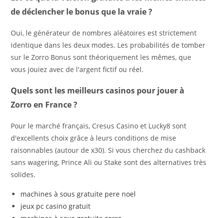
de déclencher le bonus que la vraie ?
Oui, le générateur de nombres aléatoires est strictement
identique dans les deux modes. Les probabilités de tomber
sur le Zorro Bonus sont théoriquement les mêmes, que
vous jouiez avec de l'argent fictif ou réel.
Quels sont les meilleurs casinos pour jouer à
Zorro en France ?
Pour le marché français, Cresus Casino et Lucky8 sont
d'excellents choix grâce à leurs conditions de mise
raisonnables (autour de x30). Si vous cherchez du cashback
sans wagering, Prince Ali ou Stake sont des alternatives très
solides.
machines à sous gratuite pere noel
jeux pc casino gratuit