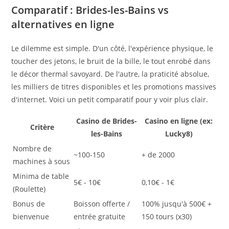
Comparatif : Brides-les-Bains vs
alternatives en ligne
Le dilemme est simple. D'un côté, l'expérience physique, le
toucher des jetons, le bruit de la bille, le tout enrobé dans
le décor thermal savoyard. De l'autre, la praticité absolue,
les milliers de titres disponibles et les promotions massives
d'internet. Voici un petit comparatif pour y voir plus clair.
Casino de Brides-
Casino en ligne (ex:
Critère
les-Bains
Lucky8)
Nombre de
~100-150
+ de 2000
machines à sous
Minima de table
5€ - 10€
0,10€ - 1€
(Roulette)
Bonus de
Boisson offerte /
100% jusqu'à 500€ +
bienvenue
entrée gratuite
150 tours (x30)