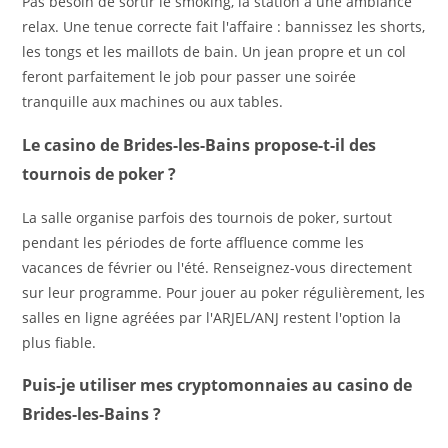
Pas besoin de sortir le smoking, la station a une ambiance
relax. Une tenue correcte fait l'affaire : bannissez les shorts,
les tongs et les maillots de bain. Un jean propre et un col
feront parfaitement le job pour passer une soirée
tranquille aux machines ou aux tables.
Le casino de Brides-les-Bains propose-t-il des
tournois de poker ?
La salle organise parfois des tournois de poker, surtout
pendant les périodes de forte affluence comme les
vacances de février ou l'été. Renseignez-vous directement
sur leur programme. Pour jouer au poker régulièrement, les
salles en ligne agréées par l'ARJEL/ANJ restent l'option la
plus fiable.
Puis-je utiliser mes cryptomonnaies au casino de
Brides-les-Bains ?