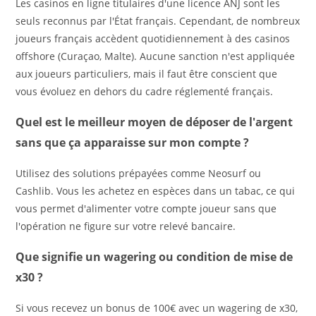
Les casinos en ligne titulaires d'une licence ANJ sont les
seuls reconnus par l'État français. Cependant, de nombreux
joueurs français accèdent quotidiennement à des casinos
offshore (Curaçao, Malte). Aucune sanction n'est appliquée
aux joueurs particuliers, mais il faut être conscient que
vous évoluez en dehors du cadre réglementé français.
Quel est le meilleur moyen de déposer de l'argent
sans que ça apparaisse sur mon compte ?
Utilisez des solutions prépayées comme Neosurf ou
Cashlib. Vous les achetez en espèces dans un tabac, ce qui
vous permet d'alimenter votre compte joueur sans que
l'opération ne figure sur votre relevé bancaire.
Que signifie un wagering ou condition de mise de
x30 ?
Si vous recevez un bonus de 100€ avec un wagering de x30,