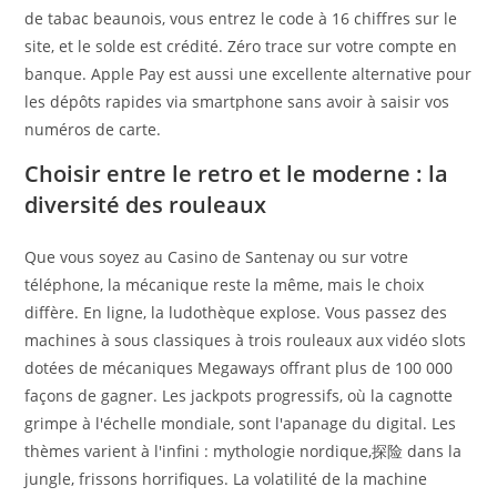
de tabac beaunois, vous entrez le code à 16 chiffres sur le
site, et le solde est crédité. Zéro trace sur votre compte en
banque. Apple Pay est aussi une excellente alternative pour
les dépôts rapides via smartphone sans avoir à saisir vos
numéros de carte.
Choisir entre le retro et le moderne : la
diversité des rouleaux
Que vous soyez au Casino de Santenay ou sur votre
téléphone, la mécanique reste la même, mais le choix
diffère. En ligne, la ludothèque explose. Vous passez des
machines à sous classiques à trois rouleaux aux vidéo slots
dotées de mécaniques Megaways offrant plus de 100 000
façons de gagner. Les jackpots progressifs, où la cagnotte
grimpe à l'échelle mondiale, sont l'apanage du digital. Les
thèmes varient à l'infini : mythologie nordique,探险 dans la
jungle, frissons horrifiques. La volatilité de la machine