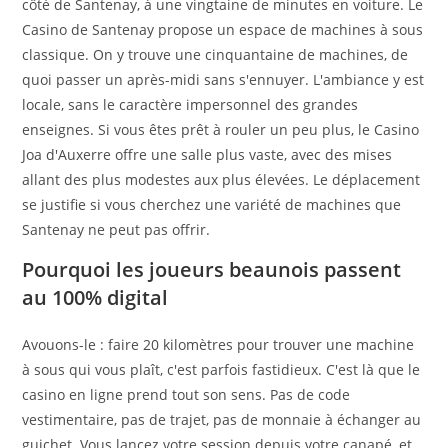
côté de Santenay, à une vingtaine de minutes en voiture. Le
Casino de Santenay propose un espace de machines à sous
classique. On y trouve une cinquantaine de machines, de
quoi passer un après-midi sans s'ennuyer. L'ambiance y est
locale, sans le caractère impersonnel des grandes
enseignes. Si vous êtes prêt à rouler un peu plus, le Casino
Joa d'Auxerre offre une salle plus vaste, avec des mises
allant des plus modestes aux plus élevées. Le déplacement
se justifie si vous cherchez une variété de machines que
Santenay ne peut pas offrir.
Pourquoi les joueurs beaunois passent
au 100% digital
Avouons-le : faire 20 kilomètres pour trouver une machine
à sous qui vous plaît, c'est parfois fastidieux. C'est là que le
casino en ligne prend tout son sens. Pas de code
vestimentaire, pas de trajet, pas de monnaie à échanger au
guichet. Vous lancez votre session depuis votre canapé, et