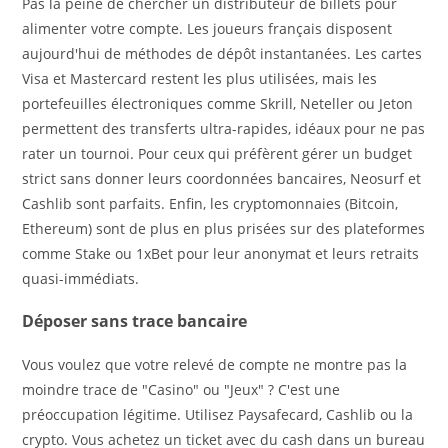
Pas la peine de chercher un distributeur de billets pour
alimenter votre compte. Les joueurs français disposent
aujourd'hui de méthodes de dépôt instantanées. Les cartes
Visa et Mastercard restent les plus utilisées, mais les
portefeuilles électroniques comme Skrill, Neteller ou Jeton
permettent des transferts ultra-rapides, idéaux pour ne pas
rater un tournoi. Pour ceux qui préfèrent gérer un budget
strict sans donner leurs coordonnées bancaires, Neosurf et
Cashlib sont parfaits. Enfin, les cryptomonnaies (Bitcoin,
Ethereum) sont de plus en plus prisées sur des plateformes
comme Stake ou 1xBet pour leur anonymat et leurs retraits
quasi-immédiats.
Déposer sans trace bancaire
Vous voulez que votre relevé de compte ne montre pas la
moindre trace de "Casino" ou "Jeux" ? C'est une
préoccupation légitime. Utilisez Paysafecard, Cashlib ou la
crypto. Vous achetez un ticket avec du cash dans un bureau