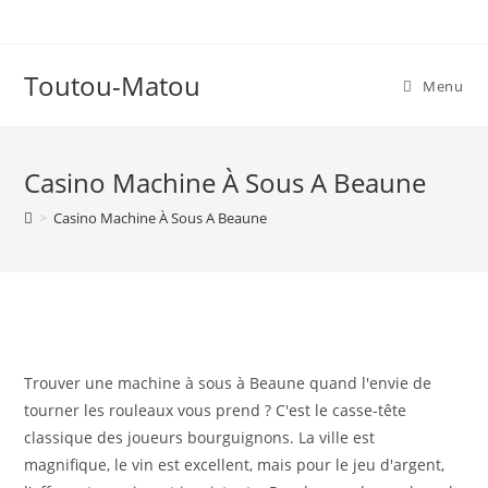
Skip
to
content
Toutou-Matou
Menu
Casino Machine À Sous A Beaune
>
Casino Machine À Sous A Beaune
Trouver une machine à sous à Beaune quand l'envie de
tourner les rouleaux vous prend ? C'est le casse-tête
classique des joueurs bourguignons. La ville est
magnifique, le vin est excellent, mais pour le jeu d'argent,