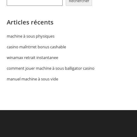
Rechercher
Articles récents
machine à sous physiques
casino maîntrret bonus cashable
winamax retrait instantanee
comment jouer machine à sous balligator casino
manuel machine à sous vide