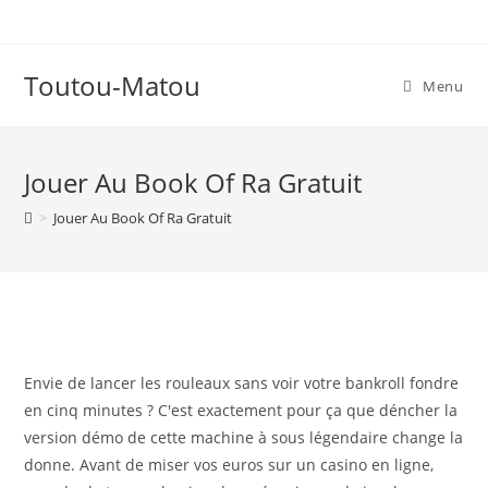
Skip
to
content
Toutou-Matou
Menu
Jouer Au Book Of Ra Gratuit
>
Jouer Au Book Of Ra Gratuit
Envie de lancer les rouleaux sans voir votre bankroll fondre
en cinq minutes ? C'est exactement pour ça que déncher la
version démo de cette machine à sous légendaire change la
donne. Avant de miser vos euros sur un casino en ligne,