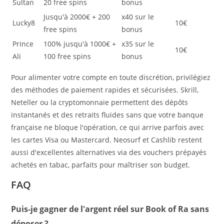
Sultan
20 free spins
bonus
Jusqu'à 2000€ + 200
x40 sur le
Lucky8
10€
free spins
bonus
Prince
100% jusqu'à 1000€ +
x35 sur le
10€
Ali
100 free spins
bonus
Pour alimenter votre compte en toute discrétion, privilégiez
des méthodes de paiement rapides et sécurisées. Skrill,
Neteller ou la cryptomonnaie permettent des dépôts
instantanés et des retraits fluides sans que votre banque
française ne bloque l'opération, ce qui arrive parfois avec
les cartes Visa ou Mastercard. Neosurf et Cashlib restent
aussi d'excellentes alternatives via des vouchers prépayés
achetés en tabac, parfaits pour maîtriser son budget.
FAQ
Puis-je gagner de l'argent réel sur Book of Ra sans
déposer ?