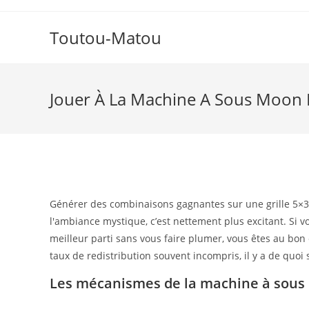
Skip
to
Toutou-Matou
content
Jouer À La Machine A Sous Moon
Générer des combinaisons gagnantes sur une grille 5×3,
l'ambiance mystique, c’est nettement plus excitant. Si
meilleur parti sans vous faire plumer, vous êtes au bon e
taux de redistribution souvent incompris, il y a de quoi s
Les mécanismes de la machine à sou