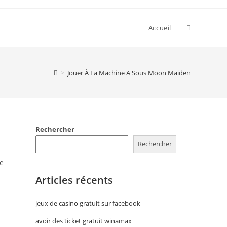
Accueil
>
Jouer À La Machine A Sous Moon Maiden
Rechercher
Rechercher
le
Articles récents
jeux de casino gratuit sur facebook
avoir des ticket gratuit winamax