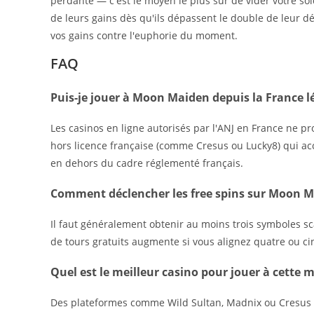
perdante — c'est le moyen le plus sûr de vider votre s
de leurs gains dès qu'ils dépassent le double de leur dé
vos gains contre l'euphorie du moment.
FAQ
Puis-je jouer à Moon Maiden depuis la France 
Les casinos en ligne autorisés par l'ANJ en France ne p
hors licence française (comme Cresus ou Lucky8) qui acce
en dehors du cadre réglementé français.
Comment déclencher les free spins sur Moon M
Il faut généralement obtenir au moins trois symboles s
de tours gratuits augmente si vous alignez quatre ou ci
Quel est le meilleur casino pour jouer à cette 
Des plateformes comme Wild Sultan, Madnix ou Cresus C