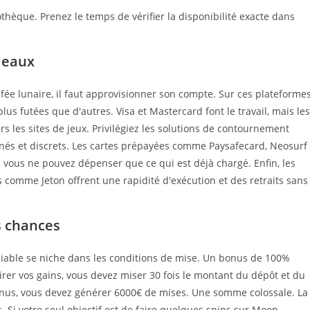
thèque. Prenez le temps de vérifier la disponibilité exacte dans
uleaux
fée lunaire, il faut approvisionner son compte. Sur ces plateformes
us futées que d'autres. Visa et Mastercard font le travail, mais les
s les sites de jeux. Privilégiez les solutions de contournement
ntanés et discrets. Les cartes prépayées comme Paysafecard, Neosurf
 vous ne pouvez dépenser que ce qui est déjà chargé. Enfin, les
s comme Jeton offrent une rapidité d'exécution et des retraits sans
s chances
diable se niche dans les conditions de mise. Un bonus de 100%
irer vos gains, vous devez miser 30 fois le montant du dépôt et du
nus, vous devez générer 6000€ de mises. Une somme colossale. La
 Si votre seul objectif est de faire quelques spins sur Moon