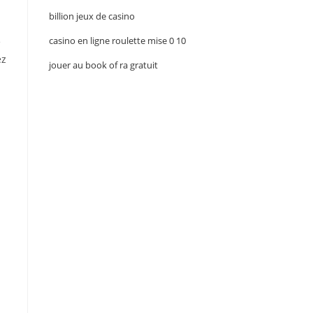
billion jeux de casino
casino en ligne roulette mise 0 10
e
ez
jouer au book of ra gratuit