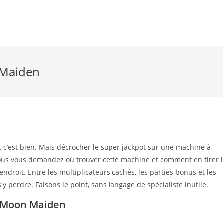
 Maiden
 c’est bien. Mais décrocher le super jackpot sur une machine à
 vous vous demandez où trouver cette machine et comment en tirer 
ndroit. Entre les multiplicateurs cachés, les parties bonus et les
'y perdre. Faisons le point, sans langage de spécialiste inutile.
s Moon Maiden