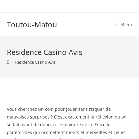
Skip
to
content
Toutou-Matou
Menu
Résidence Casino Avis
>
Résidence Casino Avis
Vous cherchez un coin pour jouer sans risquer de
mauvaises surprises ? C'est exactement la réflexion qu'on
se fait avant de déposer le moindre euro. Entre les
plateformes qui promettent monts et merveilles et celles