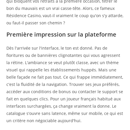
qui bloquent vos retraits à la première occasion, filtrer le
bon du mauvais est un vrai casse-tête. Alors, ce fameux
Résidence Casino, vaut-il vraiment le coup qu'on s'y attarde,
ou faut-il passer son chemin ?
Première impression sur la plateforme
Dès l'arrivée sur l'interface, le ton est donné. Pas de
fioritures ou de bannières clignotantes qui vous agressent
la rétine. L'ambiance se veut plutôt classe, avec un thème
visuel qui rappelle les établissements huppés. Mais une
belle façade ne fait pas tout. Ce qui frappe immédiatement,
c'est la fluidité de la navigation. Trouver ses jeux préférés,
accéder aux conditions de bonus ou contacter le support se
fait en quelques clics. Pour un joueur français habitué aux
interfaces surchargées, ça change vraiment la donne. Le
catalogue s'ouvre sans latence, même sur mobile, ce qui est
un critère non négociable aujourd'hui.