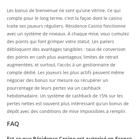
Les bonus de bienvenue ne sont qu'une vitrine. Ce qui
compte pour le long terme, c'est la façon dont le casino
traite ses joueurs réguliers. Résidence Casino fonctionne
avec un système de niveaux. À chaque mise, vous cumulez
des points qui font grimper votre statut. Les paliers
débloquent des avantages tangibles : taux de conversion
des points en cash plus avantageux, limites de retrait
augmentées, et surtout, l'accès à un gestionnaire de
compte dédié. Les joueurs les plus actifs peuvent même
négocier des bonus sur mesure ou récupérer un
pourcentage de leurs pertes via un cashback
hebdomadaire. Un système de cashback de 15% sur les
pertes nettes est souvent plus intéressant qu'un bonus de
dépôt avec des conditions de mise impossibles à remplir.
FAQ
Est-ce que Résidence Casino est autorisé en France