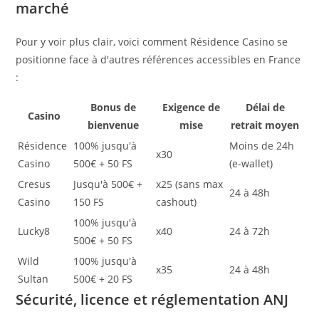
marché
Pour y voir plus clair, voici comment Résidence Casino se
positionne face à d'autres références accessibles en France
:
Bonus de
Exigence de
Délai de
Casino
bienvenue
mise
retrait moyen
Résidence
100% jusqu'à
Moins de 24h
x30
Casino
500€ + 50 FS
(e-wallet)
Cresus
Jusqu'à 500€ +
x25 (sans max
24 à 48h
Casino
150 FS
cashout)
100% jusqu'à
Lucky8
x40
24 à 72h
500€ + 50 FS
Wild
100% jusqu'à
x35
24 à 48h
Sultan
500€ + 20 FS
Sécurité, licence et réglementation ANJ