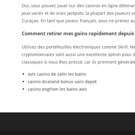
Oui, vous pouvez jouer sur des casinos en ligne détenant
jeux variés et de vrais jackpots, la plupart des joueurs
Curaçao. En tant que joueur français, vous ne prenez au
Comment retirer mes gains rapidement depuis u
Utilisez des portefeuilles électroniques comme Skrill, N
cryptomonnaies sont aussi une excellente option pour de
classiques si vous êtes pressé, car ils prennent généra
avis casino de salin les bains
casino diceland bonus sans depot
casino enghien les bains avis