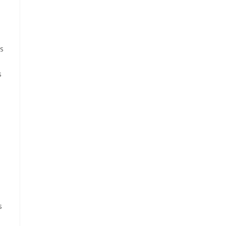
ts
s
s