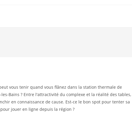
 peut vous tenir quand vous flânez dans la station thermale de
es-Bains ? Entre l'attractivité du complexe et la réalité des tables, 
anchir en connaissance de cause. Est-ce le bon spot pour tenter sa
pour jouer en ligne depuis la région ?