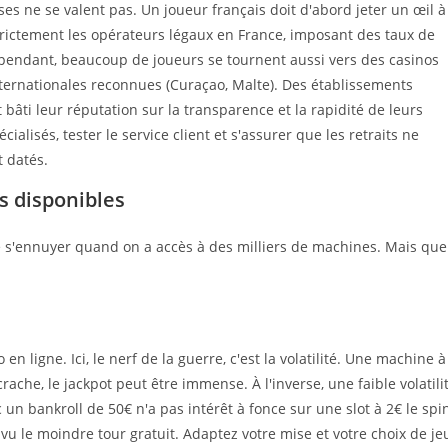
sses ne se valent pas. Un joueur français doit d'abord jeter un œil à
strictement les opérateurs légaux en France, imposant des taux de
ependant, beaucoup de joueurs se tournent aussi vers des casinos
nternationales reconnues (Curaçao, Malte). Des établissements
âti leur réputation sur la transparence et la rapidité de leurs
cialisés, tester le service client et s'assurer que les retraits ne
t datés.
s disponibles
de s'ennuyer quand on a accès à des milliers de machines. Mais que
 ligne. Ici, le nerf de la guerre, c'est la volatilité. Une machine à
rache, le jackpot peut être immense. À l'inverse, une faible volatili
un bankroll de 50€ n'a pas intérêt à fonce sur une slot à 2€ le spi
 vu le moindre tour gratuit. Adaptez votre mise et votre choix de je