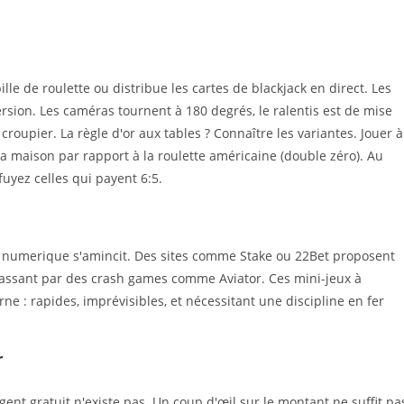
lle de roulette ou distribue les cartes de blackjack en direct. Les
ersion. Les caméras tournent à 180 degrés, le ralentis est de mise
croupier. La règle d'or aux tables ? Connaître les variantes. Jouer à
 la maison par rapport à la roulette américaine (double zéro). Au
 fuyez celles qui payent 6:5.
sino numerique s'amincit. Des sites comme Stake ou 22Bet proposent
passant par des crash games comme Aviator. Ces mini-jeux à
e : rapides, imprévisibles, et nécessitant une discipline en fer
r
ent gratuit n'existe pas. Un coup d'œil sur le montant ne suffit pa