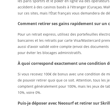
les paris sportifs et le poker en ligne via des opérateu
accèdent à des casinos basés à l'étranger (Curaçao, Mal
sur ces sites, mais l'État français vous demandera de dé
Comment retirer ses gains rapidement sur un 
Pour un retrait express, utilisez des portefeuilles élec
bancaires et les retraits par carte Visa/Mastercard pre
aussi d'avoir validé votre compte (envoi des documents 
pour éviter les blocages administratifs.
À quoi correspond exactement une condition d
Si vous recevez 100€ de bonus avec une condition de mis
de pouvoir retirer quoi que ce soit. Attention, tous les 
comptent généralement pour 100%, mais les jeux de tab
10%, voire 0%.
Puis-je déposer avec Neosurf et retirer sur Skrill