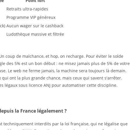
ée
Point fort
Retraits ultra-rapides
Programme VIP généreux
ck)
Aucun wager sur le cashback
Ludothèque massive et filtrée
é. Un coup de malchance, et hop, on recharge. Pour éviter le solde
ègle des 5% est un bon début : ne misez jamais plus de 5% de votre
use. Le web ne ferme jamais, la machine sera toujours là demain.
 qui ont la plus grande chance, mais ceux qui savent s'arrêter.
ites légaux sous licence ANJ pour automatiser cette discipline.
 depuis la France légalement ?
ont techniquement interdits par la loi française, qui ne légalise que