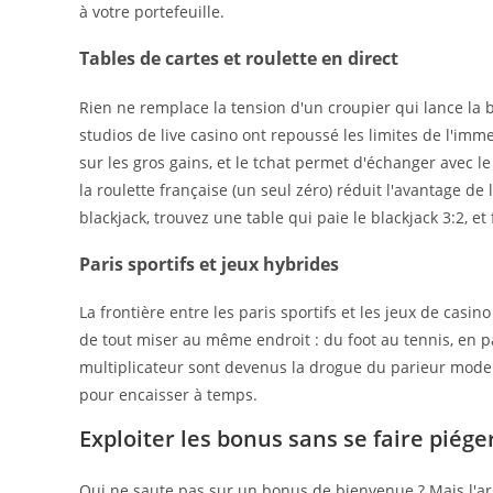
à votre portefeuille.
Tables de cartes et roulette en direct
Rien ne remplace la tension d'un croupier qui lance la bi
studios de live casino ont repoussé les limites de l'imm
sur les gros gains, et le tchat permet d'échanger avec le 
la roulette française (un seul zéro) réduit l'avantage de
blackjack, trouvez une table qui paie le blackjack 3:2, et
Paris sportifs et jeux hybrides
La frontière entre les paris sportifs et les jeux de ca
de tout miser au même endroit : du foot au tennis, en 
multiplicateur sont devenus la drogue du parieur modern
pour encaisser à temps.
Exploiter les bonus sans se faire piége
Qui ne saute pas sur un bonus de bienvenue ? Mais l'arg