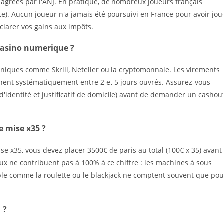
rs agréés par l'ANJ. En pratique, de nombreux joueurs français
te). Aucun joueur n'a jamais été poursuivi en France pour avoir jou
clarer vos gains aux impôts.
casino numerique ?
troniques comme Skrill, Neteller ou la cryptomonnaie. Les virements
nnent systématiquement entre 2 et 5 jours ouvrés. Assurez-vous
d'identité et justificatif de domicile) avant de demander un cashou
e mise x35 ?
e x35, vous devez placer 3500€ de paris au total (100€ x 35) avant
jeux ne contribuent pas à 100% à ce chiffre : les machines à sous
le comme la roulette ou le blackjack ne comptent souvent que pou
 ?