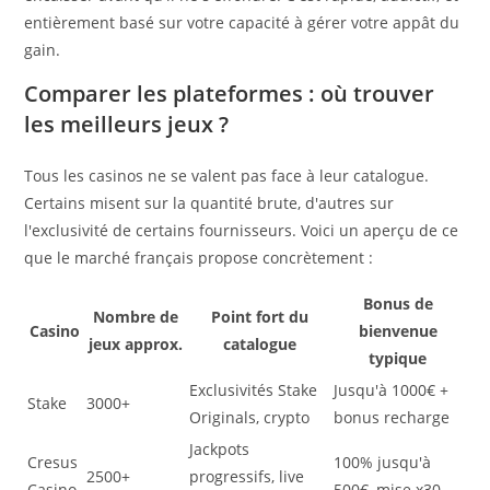
entièrement basé sur votre capacité à gérer votre appât du
gain.
Comparer les plateformes : où trouver
les meilleurs jeux ?
Tous les casinos ne se valent pas face à leur catalogue.
Certains misent sur la quantité brute, d'autres sur
l'exclusivité de certains fournisseurs. Voici un aperçu de ce
que le marché français propose concrètement :
Bonus de
Nombre de
Point fort du
Casino
bienvenue
jeux approx.
catalogue
typique
Exclusivités Stake
Jusqu'à 1000€ +
Stake
3000+
Originals, crypto
bonus recharge
Jackpots
Cresus
100% jusqu'à
2500+
progressifs, live
Casino
500€, mise x30