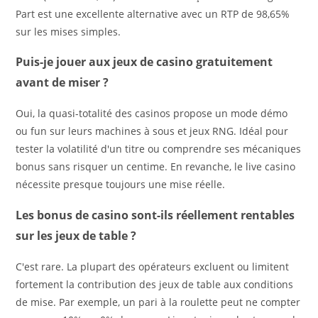
Part est une excellente alternative avec un RTP de 98,65%
sur les mises simples.
Puis-je jouer aux jeux de casino gratuitement
avant de miser ?
Oui, la quasi-totalité des casinos propose un mode démo
ou fun sur leurs machines à sous et jeux RNG. Idéal pour
tester la volatilité d'un titre ou comprendre ses mécaniques
bonus sans risquer un centime. En revanche, le live casino
nécessite presque toujours une mise réelle.
Les bonus de casino sont-ils réellement rentables
sur les jeux de table ?
C'est rare. La plupart des opérateurs excluent ou limitent
fortement la contribution des jeux de table aux conditions
de mise. Par exemple, un pari à la roulette peut ne compter