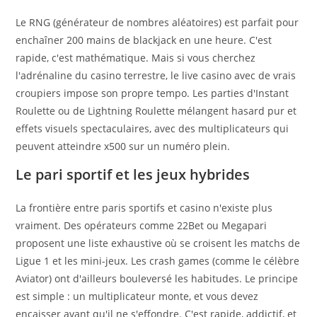
Le RNG (générateur de nombres aléatoires) est parfait pour
enchaîner 200 mains de blackjack en une heure. C'est
rapide, c'est mathématique. Mais si vous cherchez
l'adrénaline du casino terrestre, le live casino avec de vrais
croupiers impose son propre tempo. Les parties d'Instant
Roulette ou de Lightning Roulette mélangent hasard pur et
effets visuels spectaculaires, avec des multiplicateurs qui
peuvent atteindre x500 sur un numéro plein.
Le pari sportif et les jeux hybrides
La frontière entre paris sportifs et casino n'existe plus
vraiment. Des opérateurs comme 22Bet ou Megapari
proposent une liste exhaustive où se croisent les matchs de
Ligue 1 et les mini-jeux. Les crash games (comme le célèbre
Aviator) ont d'ailleurs bouleversé les habitudes. Le principe
est simple : un multiplicateur monte, et vous devez
encaisser avant qu'il ne s'effondre. C'est rapide, addictif, et