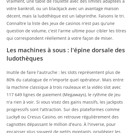
vraiment, une table de roulette avec des limites adaptées à
votre bankroll, ou un blackjack avec un avantage maison
décent, mais la ludothèque est un labyrinthe. Faisons le tri.
Connaître la liste des jeux de casinos n'est pas qu'une
question de volume, c'est l'arme ultime pour cibler les titres
qui correspondent réellement à votre façon de miser.
Les machines à sous : l'épine dorsale des
ludothèques
Inutile de faire l'autruche : les slots représentent plus de
80% du catalogue de n'importe quel opérateur. Mais entre
la machine classique à trois rouleaux et la vidéo slot avec
117 649 lignes de paiement (Megaways), le rythme de jeu
n'a rien à voir. Si vous visez des gains massifs, les jackpots
progressifs sont l'attraction. Sur des plateformes comme
Lucky8 ou Cresus Casino, on retrouve régulièrement des
cagnottes dépassant le million d'euro. À l'inverse, pour
encaisser plus souvent de petits montants, privilégiez les