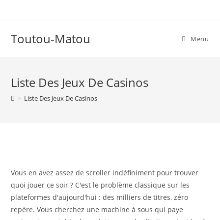
Skip
to
content
Toutou-Matou
Menu
Liste Des Jeux De Casinos
>
Liste Des Jeux De Casinos
Vous en avez assez de scroller indéfiniment pour trouver
quoi jouer ce soir ? C'est le problème classique sur les
plateformes d'aujourd'hui : des milliers de titres, zéro
repère. Vous cherchez une machine à sous qui paye