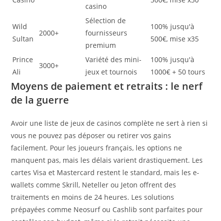
casino
Sélection de
Wild
100% jusqu'à
2000+
fournisseurs
Sultan
500€, mise x35
premium
Prince
Variété des mini-
100% jusqu'à
3000+
Ali
jeux et tournois
1000€ + 50 tours
Moyens de paiement et retraits : le nerf
de la guerre
Avoir une liste de jeux de casinos complète ne sert à rien si
vous ne pouvez pas déposer ou retirer vos gains
facilement. Pour les joueurs français, les options ne
manquent pas, mais les délais varient drastiquement. Les
cartes Visa et Mastercard restent le standard, mais les e-
wallets comme Skrill, Neteller ou Jeton offrent des
traitements en moins de 24 heures. Les solutions
prépayées comme Neosurf ou Cashlib sont parfaites pour