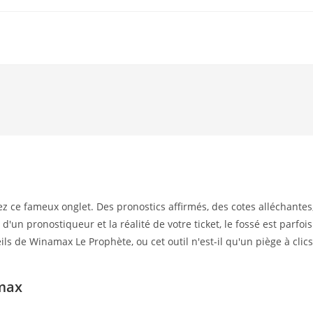
sez ce fameux onglet. Des pronostics affirmés, des cotes alléchantes
d'un pronostiqueur et la réalité de votre ticket, le fossé est parfois
s de Winamax Le Prophète, ou cet outil n'est-il qu'un piège à clics
max