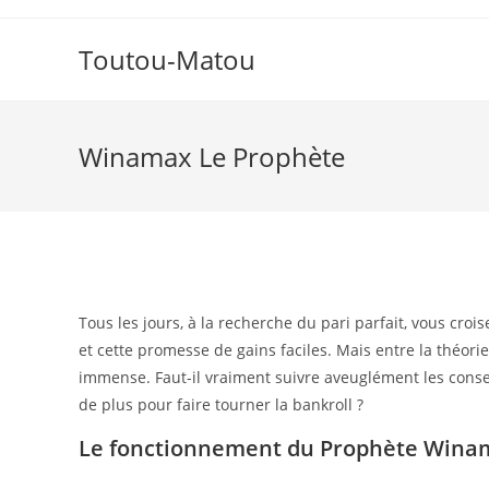
Skip
to
Toutou-Matou
content
Winamax Le Prophète
Tous les jours, à la recherche du pari parfait, vous croi
et cette promesse de gains faciles. Mais entre la théorie 
immense. Faut-il vraiment suivre aveuglément les conseil
de plus pour faire tourner la bankroll ?
Le fonctionnement du Prophète Wina