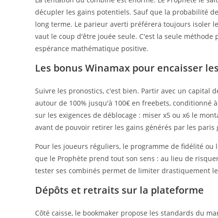
décupler les gains potentiels. Sauf que la probabilité d
long terme. Le parieur averti préférera toujours isoler 
vaut le coup d'être jouée seule. C'est la seule méthode
espérance mathématique positive.
Les bonus Winamax pour encaisser les
Suivre les pronostics, c'est bien. Partir avec un capital
autour de 100% jusqu'à 100€ en freebets, conditionné 
sur les exigences de déblocage : miser x5 ou x6 le mon
avant de pouvoir retirer les gains générés par les paris 
Pour les joueurs réguliers, le programme de fidélité ou l
que le Prophète prend tout son sens : au lieu de risque
tester ses combinés permet de limiter drastiquement le r
Dépôts et retraits sur la plateforme
Côté caisse, le bookmaker propose les standards du marc