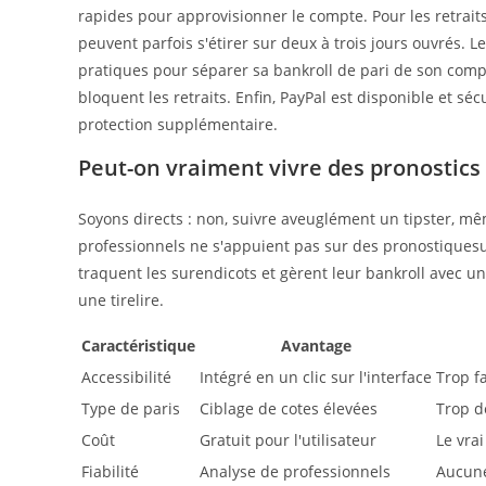
rapides pour approvisionner le compte. Pour les retraits
peuvent parfois s'étirer sur deux à trois jours ouvrés. L
pratiques pour séparer sa bankroll de pari de son compt
bloquent les retraits. Enfin, PayPal est disponible et s
protection supplémentaire.
Peut-on vraiment vivre des pronostics 
Soyons directs : non, suivre aveuglément un tipster, mêm
professionnels ne s'appuient pas sur des pronostiquesur
traquent les surendicots et gèrent leur bankroll avec un
une tirelire.
Caractéristique
Avantage
Accessibilité
Intégré en un clic sur l'interface
Trop f
Type de paris
Ciblage de cotes élevées
Trop d
Coût
Gratuit pour l'utilisateur
Le vrai
Fiabilité
Analyse de professionnels
Aucune