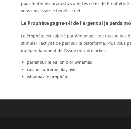
pour tenter les pronostics à fortes cotes du Prophète. Si
vous encaissez le bénéfice net.
Le Prophète gagne-t-il de l'argent si je perds mo
Le Prophète est salarié par Winamax. Il ne touche pas d
stimuler l'activité de pari sur la plateforme. Plus vous p
indépendamment de l'issue de votre ticket.
parier sur le ballon d'or winamax
casino supreme play avis
winamax le prophète