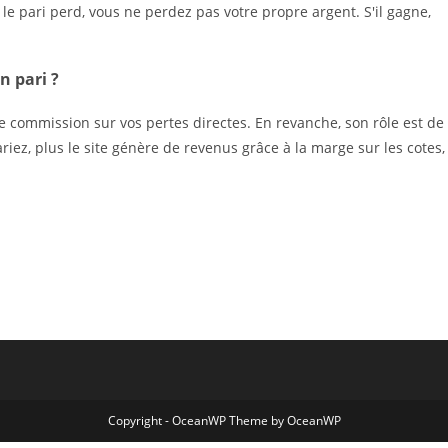
 le pari perd, vous ne perdez pas votre propre argent. S'il gagne,
n pari ?
e commission sur vos pertes directes. En revanche, son rôle est de
ariez, plus le site génère de revenus grâce à la marge sur les cotes,
Copyright - OceanWP Theme by OceanWP