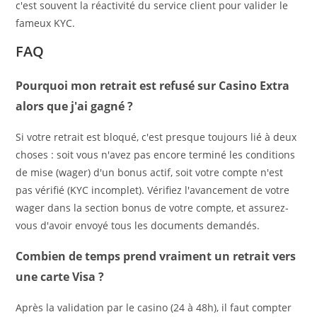
c'est souvent la réactivité du service client pour valider le
fameux KYC.
FAQ
Pourquoi mon retrait est refusé sur Casino Extra
alors que j'ai gagné ?
Si votre retrait est bloqué, c'est presque toujours lié à deux
choses : soit vous n'avez pas encore terminé les conditions
de mise (wager) d'un bonus actif, soit votre compte n'est
pas vérifié (KYC incomplet). Vérifiez l'avancement de votre
wager dans la section bonus de votre compte, et assurez-
vous d'avoir envoyé tous les documents demandés.
Combien de temps prend vraiment un retrait vers
une carte Visa ?
Après la validation par le casino (24 à 48h), il faut compter