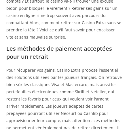
compte ? Et surtout, le casino va-t-il trouver une excuse
bidon pour bloquer le virement ? Retirer ses gains sur un
casino en ligne rime trop souvent avec parcours du
combattant.Alors, comment retirer sur Casino Extra sans se
prendre la tête ? Voici ce qu'il faut savoir pour encaisser
vite et sans mauvaise surprise.
Les méthodes de paiement acceptées
pour un retrait
Pour récupérer vos gains, Casino Extra propose l'essentiel
des solutions utilisées par les joueurs français. On retrouve
bien sûr les classiques Visa et Mastercard, mais aussi les
portefeuilles électroniques comme Skrill et Neteller, qui
restent les favoris pour ceux qui veulent voir l'argent
arriver rapidement. Les joueurs adeptes de cartes
prépayées pourront utiliser Neosurf ou Cashlib pour
approvisionner leur compte, mais attention : ces méthodes
ne permettent généralement pas de retirer directement. Il