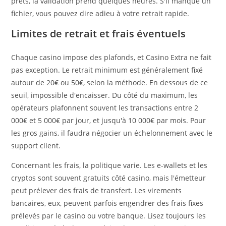
prêts, la validation prend quelques heures. S'il manque un
fichier, vous pouvez dire adieu à votre retrait rapide.
Limites de retrait et frais éventuels
Chaque casino impose des plafonds, et Casino Extra ne fait
pas exception. Le retrait minimum est généralement fixé
autour de 20€ ou 50€, selon la méthode. En dessous de ce
seuil, impossible d'encaisser. Du côté du maximum, les
opérateurs plafonnent souvent les transactions entre 2
000€ et 5 000€ par jour, et jusqu'à 10 000€ par mois. Pour
les gros gains, il faudra négocier un échelonnement avec le
support client.
Concernant les frais, la politique varie. Les e-wallets et les
cryptos sont souvent gratuits côté casino, mais l'émetteur
peut prélever des frais de transfert. Les virements
bancaires, eux, peuvent parfois engendrer des frais fixes
prélevés par le casino ou votre banque. Lisez toujours les