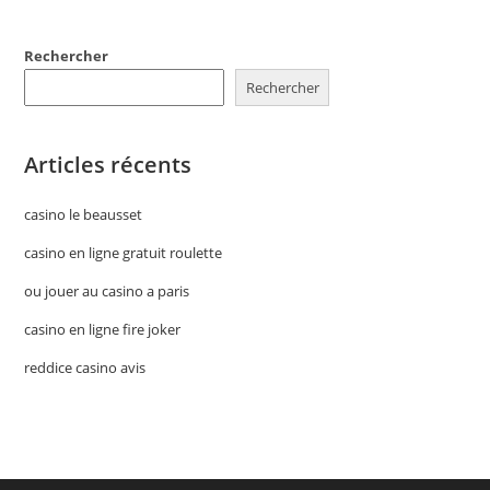
Rechercher
Rechercher
Articles récents
casino le beausset
casino en ligne gratuit roulette
ou jouer au casino a paris
casino en ligne fire joker
reddice casino avis