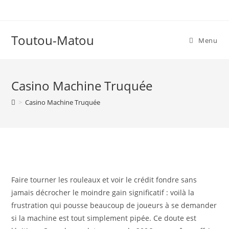
Skip
to
content
Toutou-Matou
Menu
Casino Machine Truquée
>
Casino Machine Truquée
Faire tourner les rouleaux et voir le crédit fondre sans
jamais décrocher le moindre gain significatif : voilà la
frustration qui pousse beaucoup de joueurs à se demander
si la machine est tout simplement pipée. Ce doute est