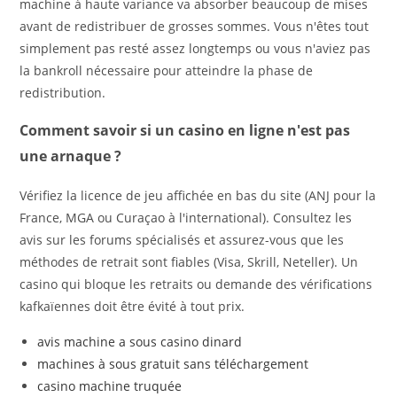
machine à haute variance va absorber beaucoup de mises
avant de redistribuer de grosses sommes. Vous n'êtes tout
simplement pas resté assez longtemps ou vous n'aviez pas
la bankroll nécessaire pour atteindre la phase de
redistribution.
Comment savoir si un casino en ligne n'est pas
une arnaque ?
Vérifiez la licence de jeu affichée en bas du site (ANJ pour la
France, MGA ou Curaçao à l'international). Consultez les
avis sur les forums spécialisés et assurez-vous que les
méthodes de retrait sont fiables (Visa, Skrill, Neteller). Un
casino qui bloque les retraits ou demande des vérifications
kafkaïennes doit être évité à tout prix.
avis machine a sous casino dinard
machines à sous gratuit sans téléchargement
casino machine truquée