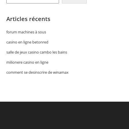
Articles récents
forum machines à sous
casino en ligne betonred
salle de jeux casino cambo les bains
milionere casino en ligne
comment se desinscrire de winamax