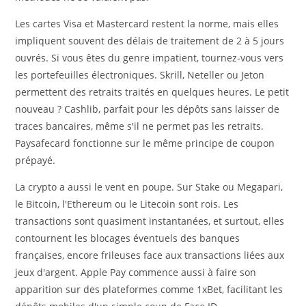
Les cartes Visa et Mastercard restent la norme, mais elles
impliquent souvent des délais de traitement de 2 à 5 jours
ouvrés. Si vous êtes du genre impatient, tournez-vous vers
les portefeuilles électroniques. Skrill, Neteller ou Jeton
permettent des retraits traités en quelques heures. Le petit
nouveau ? Cashlib, parfait pour les dépôts sans laisser de
traces bancaires, même s'il ne permet pas les retraits.
Paysafecard fonctionne sur le même principe de coupon
prépayé.
La crypto a aussi le vent en poupe. Sur Stake ou Megapari,
le Bitcoin, l'Ethereum ou le Litecoin sont rois. Les
transactions sont quasiment instantanées, et surtout, elles
contournent les blocages éventuels des banques
françaises, encore frileuses face aux transactions liées aux
jeux d'argent. Apple Pay commence aussi à faire son
apparition sur des plateformes comme 1xBet, facilitant les