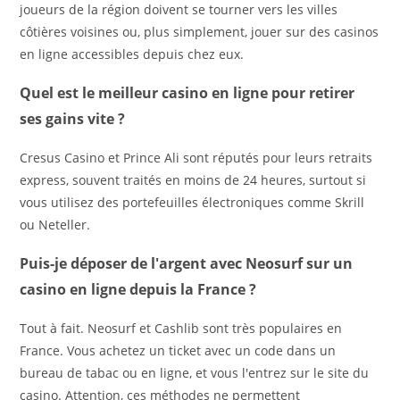
joueurs de la région doivent se tourner vers les villes
côtières voisines ou, plus simplement, jouer sur des casinos
en ligne accessibles depuis chez eux.
Quel est le meilleur casino en ligne pour retirer
ses gains vite ?
Cresus Casino et Prince Ali sont réputés pour leurs retraits
express, souvent traités en moins de 24 heures, surtout si
vous utilisez des portefeuilles électroniques comme Skrill
ou Neteller.
Puis-je déposer de l'argent avec Neosurf sur un
casino en ligne depuis la France ?
Tout à fait. Neosurf et Cashlib sont très populaires en
France. Vous achetez un ticket avec un code dans un
bureau de tabac ou en ligne, et vous l'entrez sur le site du
casino. Attention, ces méthodes ne permettent