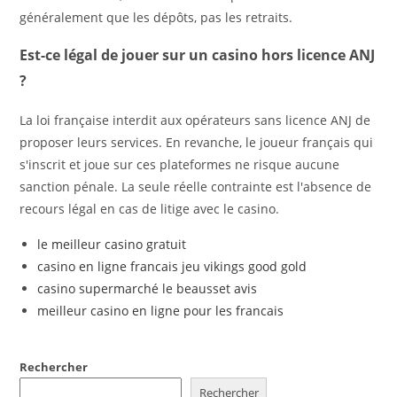
généralement que les dépôts, pas les retraits.
Est-ce légal de jouer sur un casino hors licence ANJ
?
La loi française interdit aux opérateurs sans licence ANJ de
proposer leurs services. En revanche, le joueur français qui
s'inscrit et joue sur ces plateformes ne risque aucune
sanction pénale. La seule réelle contrainte est l'absence de
recours légal en cas de litige avec le casino.
le meilleur casino gratuit
casino en ligne francais jeu vikings good gold
casino supermarché le beausset avis
meilleur casino en ligne pour les francais
Rechercher
Rechercher