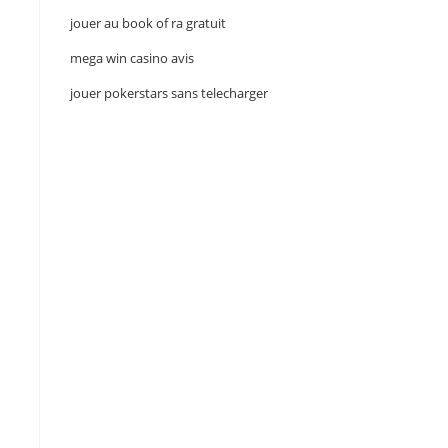
jouer au book of ra gratuit
mega win casino avis
jouer pokerstars sans telecharger