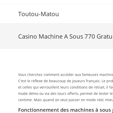
Skip
to
Toutou-Matou
content
Casino Machine A Sous 770 Gratu
Vous cherchez comment accéder aux fameuses machines a
C'est le réflexe de beaucoup de joueurs français. Le pro
et celles qui verrouillent leurs conditions de retrait, il 
mode démo ou via des tours offerts, permet de tester le
centime. Mais quand on veut passer en mode réel, mieux 
Fonctionnement des machines à sous g