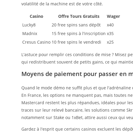
volatilité de la machine est de votre côté.
Casino
Offre Tours Gratuits
Wager
Lucky8
20 free spins sans dépôt
x40
Madnix
15 free spins à l'inscription
x35
Cresus Casino
10 free spins le vendredi
x25
L'astuce pour remplir ces conditions de mise ? Misez peti
qui redistribuent souvent de petits gains, ce qui maintie
Moyens de paiement pour passer en m
Quand le mode démo ne suffit plus et que l'adrénaline d
En France, les options ne manquent pas, mais toutes ne 
Mastercard restent les plus répandues, idéales pour les
traces sur leur relevé bancaire, les solutions comme Skri
notamment sur Stake ou 1xBet, attire aussi ceux qui veule
Gardez à l'esprit que certains casinos excluent les dépôts 