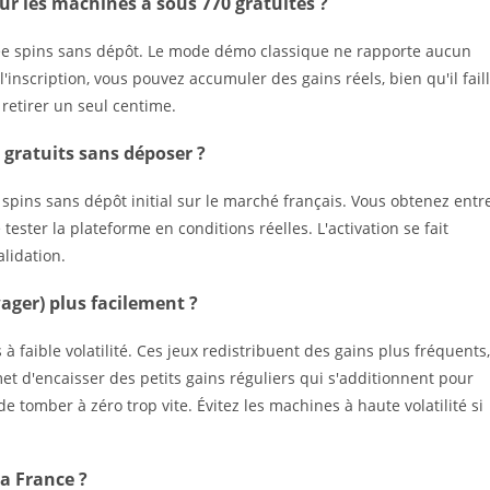
ur les machines à sous 770 gratuites ?
ree spins sans dépôt. Le mode démo classique ne rapporte aucun
à l'inscription, vous pouvez accumuler des gains réels, bien qu'il fail
retirer un seul centime.
 gratuits sans déposer ?
 spins sans dépôt initial sur le marché français. Vous obtenez entr
tester la plateforme en conditions réelles. L'activation se fait
lidation.
ger) plus facilement ?
 faible volatilité. Ces jeux redistribuent des gains plus fréquents,
t d'encaisser des petits gains réguliers qui s'additionnent pour
e tomber à zéro trop vite. Évitez les machines à haute volatilité si
la France ?