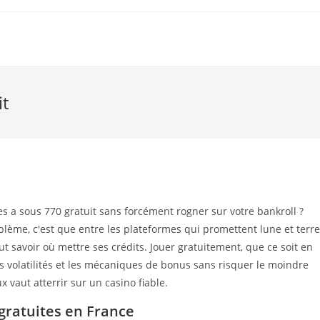
it
 sous 770 gratuit sans forcément rogner sur votre bankroll ?
blème, c'est que entre les plateformes qui promettent lune et terre
faut savoir où mettre ses crédits. Jouer gratuitement, que ce soit en
s volatilités et les mécaniques de bonus sans risquer le moindre
vaut atterrir sur un casino fiable.
ratuites en France