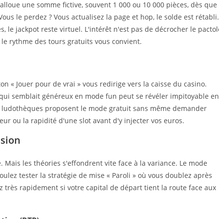
lloue une somme fictive, souvent 1 000 ou 10 000 pièces, dès que
Vous le perdez ? Vous actualisez la page et hop, le solde est rétabli.
 le jackpot reste virtuel. L'intérêt n'est pas de décrocher le pactol
i le rythme des tours gratuits vous convient.
n « Jouer pour de vrai » vous redirige vers la caisse du casino.
e qui semblait généreux en mode fun peut se révéler impitoyable en
urs ludothèques proposent le mode gratuit sans même demander
teur ou la rapidité d'une slot avant d'y injecter vos euros.
ssion
. Mais les théories s'effondrent vite face à la variance. Le mode
ulez tester la stratégie de mise « Paroli » où vous doublez après
ez très rapidement si votre capital de départ tient la route face aux