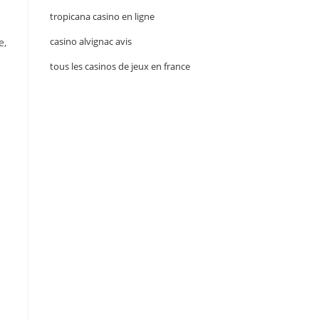
tropicana casino en ligne
casino alvignac avis
e,
tous les casinos de jeux en france