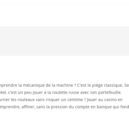
mprendre la mécanique de la machine ? C'est le piège classique. Se
el, c'est un peu jouer à la roulette russe avec son portefeuille.
urner les rouleaux sans risquer un centime ? Jouer au casino en
 comprendre, affiner, sans la pression du compte en banque qui fond
s