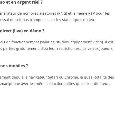
o et en argent réel ?
 générateur de nombres aléatoires (RNG) et le même RTP pour les
essai ne soit pas trompeuse sur les statistiques du jeu.
direct (live) en démo ?
els de fonctionnement (salaries, studios, équipement vidéo). Il est
 parties gratuitement, d'où leur restriction exclusive aux joueurs
ions mobiles ?
ment depuis le navigateur Safari ou Chrome, la quasi-totalité des
 smartphone avec les mêmes fonctionnalités que sur ordinateur.