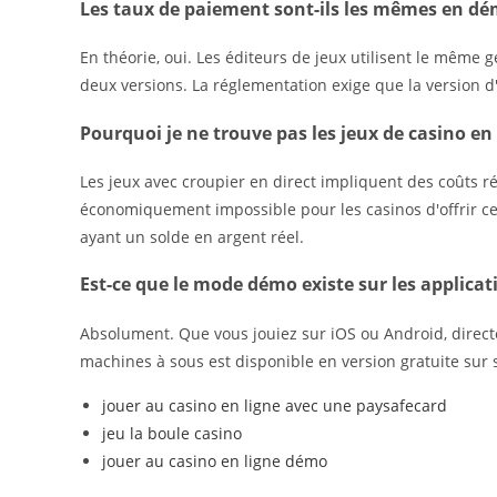
Les taux de paiement sont-ils les mêmes en dém
En théorie, oui. Les éditeurs de jeux utilisent le même
deux versions. La réglementation exige que la version d'
Pourquoi je ne trouve pas les jeux de casino en 
Les jeux avec croupier en direct impliquent des coûts ré
économiquement impossible pour les casinos d'offrir ces
ayant un solde en argent réel.
Est-ce que le mode démo existe sur les applicat
Absolument. Que vous jouiez sur iOS ou Android, directe
machines à sous est disponible en version gratuite sur
jouer au casino en ligne avec une paysafecard
jeu la boule casino
jouer au casino en ligne démo