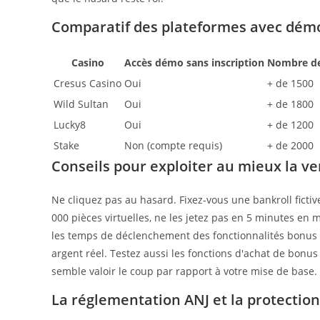
Comparatif des plateformes avec démo
Casino
Accès démo sans inscription
Nombre de
Cresus Casino
Oui
+ de 1500
Wild Sultan
Oui
+ de 1800
Lucky8
Oui
+ de 1200
Stake
Non (compte requis)
+ de 2000
Conseils pour exploiter au mieux la ve
Ne cliquez pas au hasard. Fixez-vous une bankroll fictive
000 pièces virtuelles, ne les jetez pas en 5 minutes en 
les temps de déclenchement des fonctionnalités bonus : 
argent réel. Testez aussi les fonctions d'achat de bonus s
semble valoir le coup par rapport à votre mise de base.
La réglementation ANJ et la protectio