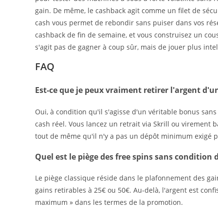
gain. De même, le cashback agit comme un filet de sécu
cash vous permet de rebondir sans puiser dans vos rés
cashback de fin de semaine, et vous construisez un coussi
s'agit pas de gagner à coup sûr, mais de jouer plus int
FAQ
Est-ce que je peux vraiment retirer l'argent d
Oui, à condition qu'il s'agisse d'un véritable bonus san
cash réel. Vous lancez un retrait via Skrill ou virement b
tout de même qu'il n'y a pas un dépôt minimum exigé pou
Quel est le piège des free spins sans condition 
Le piège classique réside dans le plafonnement des gains
gains retirables à 25€ ou 50€. Au-delà, l'argent est conf
maximum » dans les termes de la promotion.