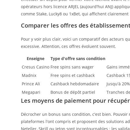
opérateurs hors licence ARJEL (aujourd'hui ANJ) appliq
comme Stake, Lucky8 ou 1xBet, qui affichent clairement l
Comparer les offres des établissemen
Pour y voir plus clair, voici un comparatif des acteurs
excessive. Attention, ces offres évoluent souvent.
Enseigne
Type d'offre sans condition
Cresus Casino
Free spins sans wager
Gains immé
Madnix
Free spins et cashback
Cashback 15
Prince Ali
Cashback hebdomadaire
Jusqu'à 20
Megapari
Bonus de dépôt partiel
Tranches de
Les moyens de paiement pour récupér
Décrocher un bonus sans condition, c'est bien. Pouvoir 
plateformes l'ont compris et proposent des solutions a
Neteller, Skrill ou Jeton sont incontournables : les val