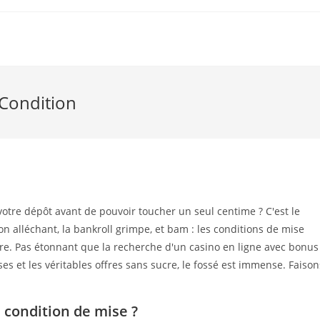
 Condition
votre dépôt avant de pouvoir toucher un seul centime ? C'est le
n alléchant, la bankroll grimpe, et bam : les conditions de mise
tre. Pas étonnant que la recherche d'un casino en ligne avec bonus
s et les véritables offres sans sucre, le fossé est immense. Faison
 condition de mise ?