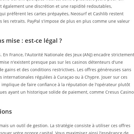
t également une discrétion et une rapidité redoutables,
ui préfèrent les cartes prépayées, Neosurf et Cashlib restent
s les retraits. PayPal s'impose de plus en plus comme une valeur
 mise : est-ce légal ?
 En France, l'Autorité Nationale des Jeux (ANJ) encadre strictemen
 mise n'existent presque pas sur les casinos détenteurs d'une
s de gains et des conditions restrictives. Les offres généreuses sans
 internationales régulées à Curaçao ou à Chypre. Jouer sur ces
la implique de faire confiance à la réputation de l'opérateur plutôt
marques ayant un historique solide de paiement, comme Cresus Casino
ions
 un outil de gestion. La stratégie consiste à utiliser ces offres
risquer votre propre capital. Vous maximisez ainsi l'espérance de