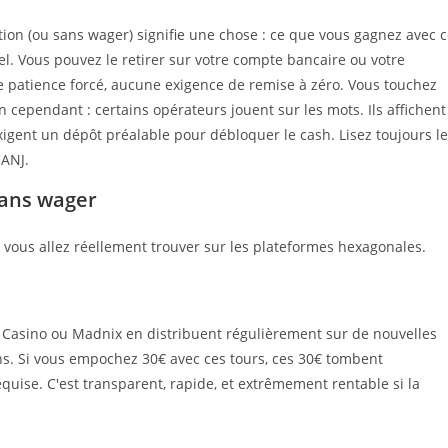
ion (ou sans wager) signifie une chose : ce que vous gagnez avec 
l. Vous pouvez le retirer sur votre compte bancaire ou votre
e patience forcé, aucune exigence de remise à zéro. Vous touchez
on cependant : certains opérateurs jouent sur les mots. Ils affichent
xigent un dépôt préalable pour débloquer le cash. Lisez toujours l
'ANJ.
sans wager
ue vous allez réellement trouver sur les plateformes hexagonales.
 Casino ou Madnix en distribuent régulièrement sur de nouvelles
ns. Si vous empochez 30€ avec ces tours, ces 30€ tombent
quise. C'est transparent, rapide, et extrêmement rentable si la