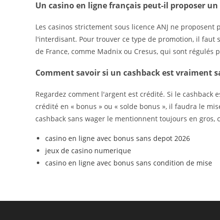
Un casino en ligne français peut-il proposer u
Les casinos strictement sous licence ANJ ne proposent p
l'interdisant. Pour trouver ce type de promotion, il fau
de France, comme Madnix ou Cresus, qui sont régulés par
Comment savoir si un cashback est vraiment s
Regardez comment l'argent est crédité. Si le cashback est 
crédité en « bonus » ou « solde bonus », il faudra le mise
cashback sans wager le mentionnent toujours en gros, 
casino en ligne avec bonus sans depot 2026
jeux de casino numerique
casino en ligne avec bonus sans condition de mise