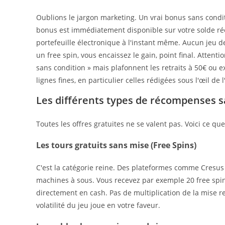
Oublions le jargon marketing. Un vrai bonus sans condit
bonus est immédiatement disponible sur votre solde rée
portefeuille électronique à l'instant même. Aucun jeu d
un free spin, vous encaissez le gain, point final. Attenti
sans condition » mais plafonnent les retraits à 50€ ou e
lignes fines, en particulier celles rédigées sous l'œil de l
Les différents types de récompenses 
Toutes les offres gratuites ne se valent pas. Voici ce q
Les tours gratuits sans mise (Free Spins)
C'est la catégorie reine. Des plateformes comme Cresus
machines à sous. Vous recevez par exemple 20 free spi
directement en cash. Pas de multiplication de la mise re
volatilité du jeu joue en votre faveur.