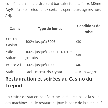
ou même un simple virement bancaire font l'affaire. Même
PayPal fait son retour chez certains opérateurs agréés hors
ANJ.
Conditions de
Casino
Type de bonus
mise
Cresus
100% jusqu'à 500€
x30
Casino
Wild
100% jusqu'à 500€ + 20 tours
x35
Sultan
gratuits
Prince Ali
200% jusqu'à 1000€
x40
Stake
Packs mensuels crypto
Aucun wager
Restauration et soirées au Casino du
Tréport
Un casino de station balnéaire ne se résume pas à la salle
des machines. Ici, le restaurant joue la carte de la simplicité