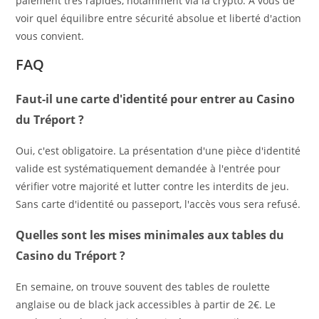
paiement très rapides, notamment via la crypto. À vous de
voir quel équilibre entre sécurité absolue et liberté d'action
vous convient.
FAQ
Faut-il une carte d'identité pour entrer au Casino
du Tréport ?
Oui, c'est obligatoire. La présentation d'une pièce d'identité
valide est systématiquement demandée à l'entrée pour
vérifier votre majorité et lutter contre les interdits de jeu.
Sans carte d'identité ou passeport, l'accès vous sera refusé.
Quelles sont les mises minimales aux tables du
Casino du Tréport ?
En semaine, on trouve souvent des tables de roulette
anglaise ou de black jack accessibles à partir de 2€. Le