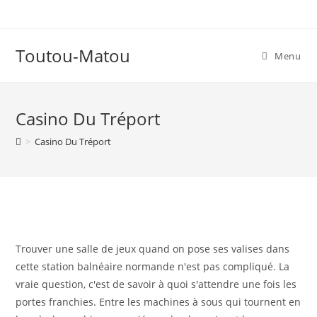
Skip
to
content
Toutou-Matou
Menu
Casino Du Tréport
>
Casino Du Tréport
Trouver une salle de jeux quand on pose ses valises dans
cette station balnéaire normande n'est pas compliqué. La
vraie question, c'est de savoir à quoi s'attendre une fois les
portes franchies. Entre les machines à sous qui tournent en