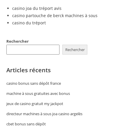
casino joa du tréport avis
casino partouche de berck machines à sous
casino du tréport
Rechercher
Rechercher
Articles récents
casino bonus sans dépôt france
machine à sous gratuites avec bonus
jeux de casino gratuit my jackpot
directeur machines à sous joa casino argelès
cbet bonus sans dépôt