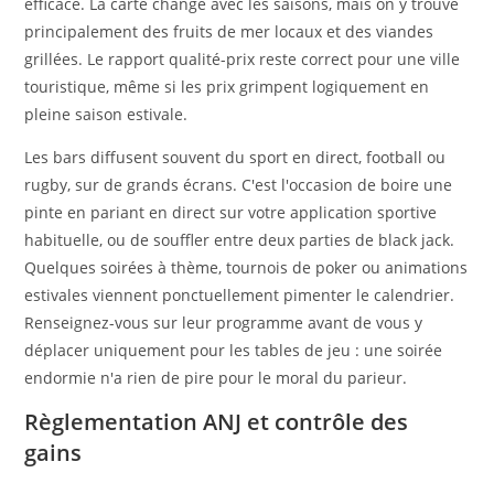
efficace. La carte change avec les saisons, mais on y trouve
principalement des fruits de mer locaux et des viandes
grillées. Le rapport qualité-prix reste correct pour une ville
touristique, même si les prix grimpent logiquement en
pleine saison estivale.
Les bars diffusent souvent du sport en direct, football ou
rugby, sur de grands écrans. C'est l'occasion de boire une
pinte en pariant en direct sur votre application sportive
habituelle, ou de souffler entre deux parties de black jack.
Quelques soirées à thème, tournois de poker ou animations
estivales viennent ponctuellement pimenter le calendrier.
Renseignez-vous sur leur programme avant de vous y
déplacer uniquement pour les tables de jeu : une soirée
endormie n'a rien de pire pour le moral du parieur.
Règlementation ANJ et contrôle des
gains