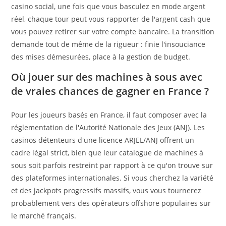
casino social, une fois que vous basculez en mode argent
réel, chaque tour peut vous rapporter de l'argent cash que
vous pouvez retirer sur votre compte bancaire. La transition
demande tout de même de la rigueur : finie l'insouciance
des mises démesurées, place à la gestion de budget.
Où jouer sur des machines à sous avec
de vraies chances de gagner en France ?
Pour les joueurs basés en France, il faut composer avec la
réglementation de l'Autorité Nationale des Jeux (ANJ). Les
casinos détenteurs d'une licence ARJEL/ANJ offrent un
cadre légal strict, bien que leur catalogue de machines à
sous soit parfois restreint par rapport à ce qu'on trouve sur
des plateformes internationales. Si vous cherchez la variété
et des jackpots progressifs massifs, vous vous tournerez
probablement vers des opérateurs offshore populaires sur
le marché français.