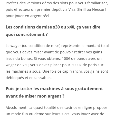
Profitez des versions démo des slots pour vous familiariser,
puis effectuez un premier dépôt via Visa, Skrill ou Neosurf
pour jouer en argent réel.
Les conditions de mise x30 ou x40, ça veut dire
quoi concrètement ?
Le wager (ou condition de mise) représente le montant total
que vous devez miser avant de pouvoir retirer vos gains
issus du bonus. Si vous obtenez 100€ de bonus avec un
wager de x30, vous devez placer pour 3000€ de paris sur
les machines à sous. Une fois ce cap franchi, vos gains sont
débloqués et encaissables.
Puis-je tester les machines à sous gratuitement
avant de miser mon argent ?
Absolument. La quasi-totalité des casinos en ligne propose
un mode fun ou démo sur leurs slots. Vous jouez avec de