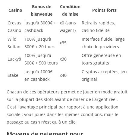
Bonus de
Condition
Casino
Points forts
bienvenue
de mise
Cresus
Jusqu'à 3000€ +
x0 (sans
Retraits rapides,
Casino
cashback
wager !)
casino fidélité
Wild
100% jusqu'à
Interface fluide, large
x35
Sultan
500€ + 20 tours
choix de providers
100% jusqu'à
Offre généreuse en
Lucky8
x30
500€ + 500 tours
tours gratuits
Jusqu'à 1000€
Cryptos acceptées, jeu
Stake
x40
en cashback
original
Chacun de ces opérateurs permet de jouer en mode gratuit
sur la plupart des slots avant de miser de l'argent réel.
C'est l'avantage principal par rapport à une application
sociale : vous jouez dans les mêmes conditions, mais le
passage au cash n'est qu'à un clic.
Moyens de paiement pour