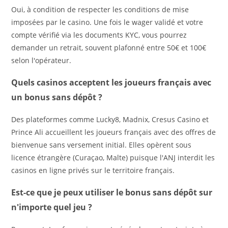
Oui, à condition de respecter les conditions de mise
imposées par le casino. Une fois le wager validé et votre
compte vérifié via les documents KYC, vous pourrez
demander un retrait, souvent plafonné entre 50€ et 100€
selon l'opérateur.
Quels casinos acceptent les joueurs français avec
un bonus sans dépôt ?
Des plateformes comme Lucky8, Madnix, Cresus Casino et
Prince Ali accueillent les joueurs français avec des offres de
bienvenue sans versement initial. Elles opèrent sous
licence étrangère (Curaçao, Malte) puisque l'ANJ interdit les
casinos en ligne privés sur le territoire français.
Est-ce que je peux utiliser le bonus sans dépôt sur
n'importe quel jeu ?