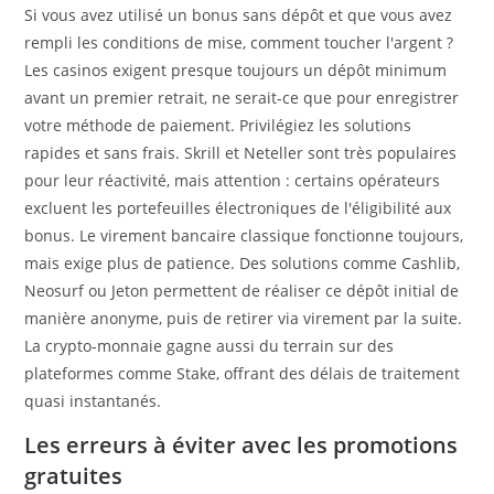
Si vous avez utilisé un bonus sans dépôt et que vous avez
rempli les conditions de mise, comment toucher l'argent ?
Les casinos exigent presque toujours un dépôt minimum
avant un premier retrait, ne serait-ce que pour enregistrer
votre méthode de paiement. Privilégiez les solutions
rapides et sans frais. Skrill et Neteller sont très populaires
pour leur réactivité, mais attention : certains opérateurs
excluent les portefeuilles électroniques de l'éligibilité aux
bonus. Le virement bancaire classique fonctionne toujours,
mais exige plus de patience. Des solutions comme Cashlib,
Neosurf ou Jeton permettent de réaliser ce dépôt initial de
manière anonyme, puis de retirer via virement par la suite.
La crypto-monnaie gagne aussi du terrain sur des
plateformes comme Stake, offrant des délais de traitement
quasi instantanés.
Les erreurs à éviter avec les promotions
gratuites