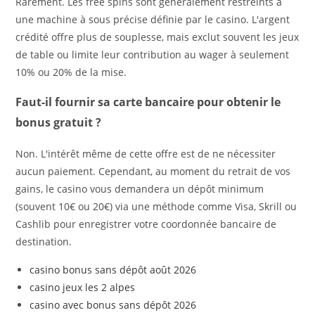
Rarement. Les free spins sont généralement restreints à
une machine à sous précise définie par le casino. L'argent
crédité offre plus de souplesse, mais exclut souvent les jeux
de table ou limite leur contribution au wager à seulement
10% ou 20% de la mise.
Faut-il fournir sa carte bancaire pour obtenir le
bonus gratuit ?
Non. L'intérêt même de cette offre est de ne nécessiter
aucun paiement. Cependant, au moment du retrait de vos
gains, le casino vous demandera un dépôt minimum
(souvent 10€ ou 20€) via une méthode comme Visa, Skrill ou
Cashlib pour enregistrer votre coordonnée bancaire de
destination.
casino bonus sans dépôt août 2026
casino jeux les 2 alpes
casino avec bonus sans dépôt 2026