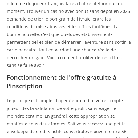
dilemme du joueur français face à l'offre pléthorique du
moment. Trouver un casino avec bonus sans dépôt en 2026
demande de trier le bon grain de l'ivraie, entre les
conditions de mise abusives et les offres fantômes. La
bonne nouvelle, c'est que quelques établissements
permettent bel et bien de démarrer l'aventure sans sortir la
carte bancaire, tout en gardant une chance réelle de
décrocher un gain. Voici comment profiter de ces offres
sans se faire avoir.
Fonctionnement de l'offre gratuite à
l'inscription
Le principe est simple : l'opérateur crédite votre compte
joueur dès la validation de votre profil, sans exiger le
moindre centime. En général, cette appropriation se
manifeste sous deux formes. Soit vous recevez une petite
enveloppe de crédits fictifs convertibles (souvent entre 5€