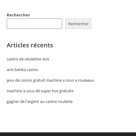
Rechercher
Rechercher
Articles récents
casino de veulettes avis
avis betika casino
jeux de casino gratuit machine a sous a rouleaux
machine à sous 40 super hot gratuite
gagner de l'argent au casino roulette