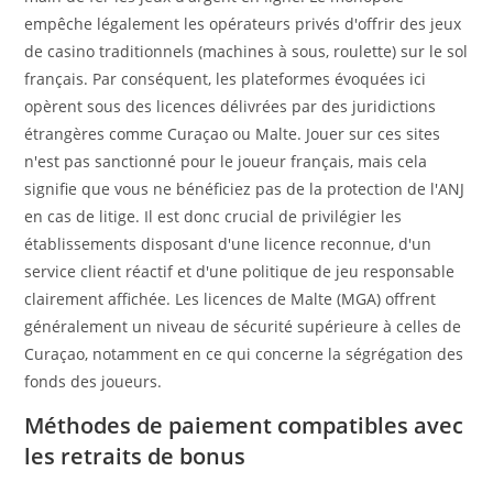
empêche légalement les opérateurs privés d'offrir des jeux
de casino traditionnels (machines à sous, roulette) sur le sol
français. Par conséquent, les plateformes évoquées ici
opèrent sous des licences délivrées par des juridictions
étrangères comme Curaçao ou Malte. Jouer sur ces sites
n'est pas sanctionné pour le joueur français, mais cela
signifie que vous ne bénéficiez pas de la protection de l'ANJ
en cas de litige. Il est donc crucial de privilégier les
établissements disposant d'une licence reconnue, d'un
service client réactif et d'une politique de jeu responsable
clairement affichée. Les licences de Malte (MGA) offrent
généralement un niveau de sécurité supérieure à celles de
Curaçao, notamment en ce qui concerne la ségrégation des
fonds des joueurs.
Méthodes de paiement compatibles avec
les retraits de bonus