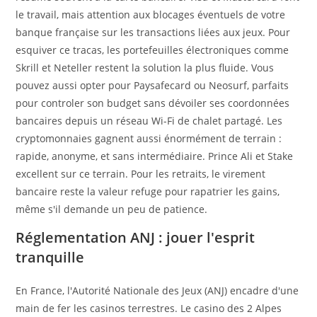
le travail, mais attention aux blocages éventuels de votre
banque française sur les transactions liées aux jeux. Pour
esquiver ce tracas, les portefeuilles électroniques comme
Skrill et Neteller restent la solution la plus fluide. Vous
pouvez aussi opter pour Paysafecard ou Neosurf, parfaits
pour controler son budget sans dévoiler ses coordonnées
bancaires depuis un réseau Wi-Fi de chalet partagé. Les
cryptomonnaies gagnent aussi énormément de terrain :
rapide, anonyme, et sans intermédiaire. Prince Ali et Stake
excellent sur ce terrain. Pour les retraits, le virement
bancaire reste la valeur refuge pour rapatrier les gains,
même s'il demande un peu de patience.
Réglementation ANJ : jouer l'esprit
tranquille
En France, l'Autorité Nationale des Jeux (ANJ) encadre d'une
main de fer les casinos terrestres. Le casino des 2 Alpes