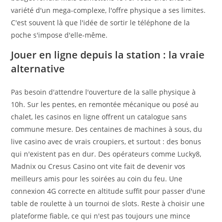
variété d'un mega-complexe, l'offre physique a ses limites.
C'est souvent là que l'idée de sortir le téléphone de la
poche s'impose d'elle-même.
Jouer en ligne depuis la station : la vraie
alternative
Pas besoin d'attendre l'ouverture de la salle physique à
10h. Sur les pentes, en remontée mécanique ou posé au
chalet, les casinos en ligne offrent un catalogue sans
commune mesure. Des centaines de machines à sous, du
live casino avec de vrais croupiers, et surtout : des bonus
qui n'existent pas en dur. Des opérateurs comme Lucky8,
Madnix ou Cresus Casino ont vite fait de devenir vos
meilleurs amis pour les soirées au coin du feu. Une
connexion 4G correcte en altitude suffit pour passer d'une
table de roulette à un tournoi de slots. Reste à choisir une
plateforme fiable, ce qui n'est pas toujours une mince