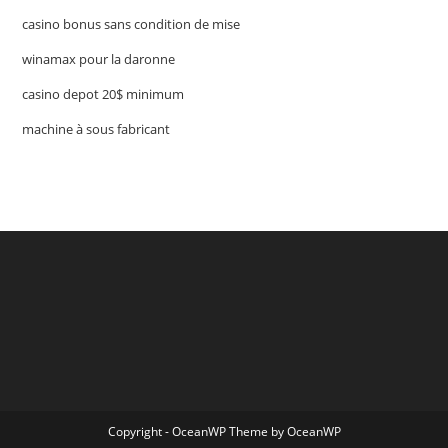
casino bonus sans condition de mise
winamax pour la daronne
casino depot 20$ minimum
machine à sous fabricant
Copyright - OceanWP Theme by OceanWP