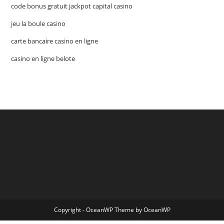
code bonus gratuit jackpot capital casino
jeu la boule casino
carte bancaire casino en ligne
casino en ligne belote
Copyright - OceanWP Theme by OceanWP