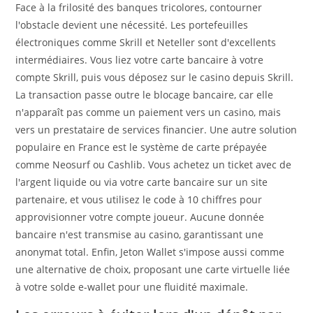
Face à la frilosité des banques tricolores, contourner
l'obstacle devient une nécessité. Les portefeuilles
électroniques comme Skrill et Neteller sont d'excellents
intermédiaires. Vous liez votre carte bancaire à votre
compte Skrill, puis vous déposez sur le casino depuis Skrill.
La transaction passe outre le blocage bancaire, car elle
n'apparaît pas comme un paiement vers un casino, mais
vers un prestataire de services financier. Une autre solution
populaire en France est le système de carte prépayée
comme Neosurf ou Cashlib. Vous achetez un ticket avec de
l'argent liquide ou via votre carte bancaire sur un site
partenaire, et vous utilisez le code à 10 chiffres pour
approvisionner votre compte joueur. Aucune donnée
bancaire n'est transmise au casino, garantissant une
anonymat total. Enfin, Jeton Wallet s'impose aussi comme
une alternative de choix, proposant une carte virtuelle liée
à votre solde e-wallet pour une fluidité maximale.