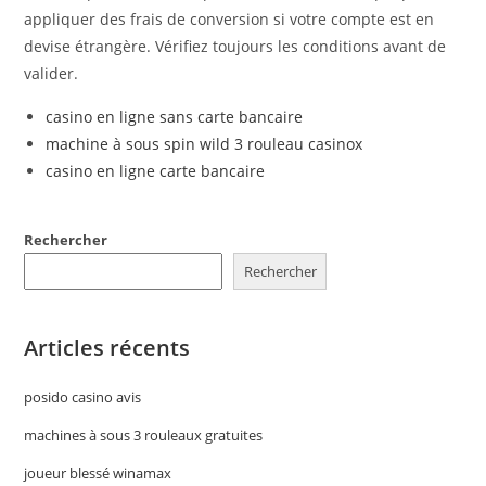
appliquer des frais de conversion si votre compte est en
devise étrangère. Vérifiez toujours les conditions avant de
valider.
casino en ligne sans carte bancaire
machine à sous spin wild 3 rouleau casinox
casino en ligne carte bancaire
Rechercher
Rechercher
Articles récents
posido casino avis
machines à sous 3 rouleaux gratuites
joueur blessé winamax