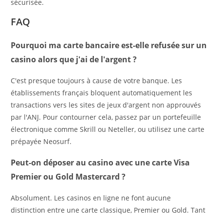
sécurisée.
FAQ
Pourquoi ma carte bancaire est-elle refusée sur un
casino alors que j'ai de l'argent ?
C'est presque toujours à cause de votre banque. Les
établissements français bloquent automatiquement les
transactions vers les sites de jeux d'argent non approuvés
par l'ANJ. Pour contourner cela, passez par un portefeuille
électronique comme Skrill ou Neteller, ou utilisez une carte
prépayée Neosurf.
Peut-on déposer au casino avec une carte Visa
Premier ou Gold Mastercard ?
Absolument. Les casinos en ligne ne font aucune
distinction entre une carte classique, Premier ou Gold. Tant