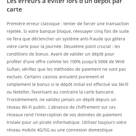
Les erreurs à éviter lors d'un dépôt par
carte
Première erreur classique : tenter de forcer une transaction
rejetée. Si votre banque bloque, réessayer cinq fois de suite
ne fera que déclencher un système anti-fraude qui gèlera
votre carte pour la journée. Deuxième point crucial : les
conditions de bonus. Avant de valider un dépôt pour
profiter d'une offre comme les 100% jusqu'à 500€ de Wild
Sultan, vérifiez que les méthodes de paiement ne sont pas
exclues. Certains casinos annulent purement et
simplement le bonus si le dépôt initial est effectué via Skrill
ou Neteller, favorisant au contraire la carte bancaire.
Troisièmement, ne validez jamais un dépôt depuis un
réseau Wi-Fi public. L'absence de chiffrement sur ces
réseaux rend l'interception de vos données de paiement
triviale pour un pirate informatique. Utilisez toujours votre
réseau mobile 4G/5G ou une connexion domestique