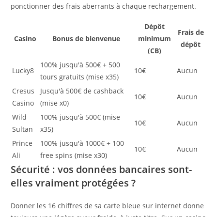
ponctionner des frais aberrants à chaque rechargement.
Dépôt
Frais de
Casino
Bonus de bienvenue
minimum
dépôt
(CB)
100% jusqu'à 500€ + 500
Lucky8
10€
Aucun
tours gratuits (mise x35)
Cresus
Jusqu'à 500€ de cashback
10€
Aucun
Casino
(mise x0)
Wild
100% jusqu'à 500€ (mise
10€
Aucun
Sultan
x35)
Prince
100% jusqu'à 1000€ + 100
10€
Aucun
Ali
free spins (mise x30)
Sécurité : vos données bancaires sont-
elles vraiment protégées ?
Donner les 16 chiffres de sa carte bleue sur internet donne