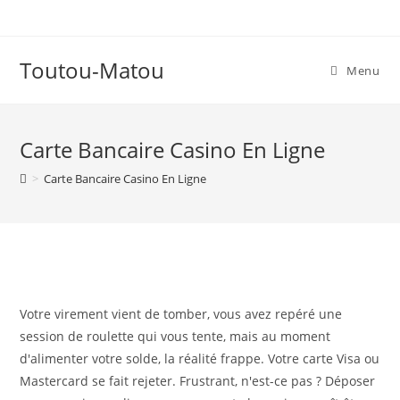
Skip
to
content
Toutou-Matou
Menu
Carte Bancaire Casino En Ligne
>
Carte Bancaire Casino En Ligne
Votre virement vient de tomber, vous avez repéré une
session de roulette qui vous tente, mais au moment
d'alimenter votre solde, la réalité frappe. Votre carte Visa ou
Mastercard se fait rejeter. Frustrant, n'est-ce pas ? Déposer